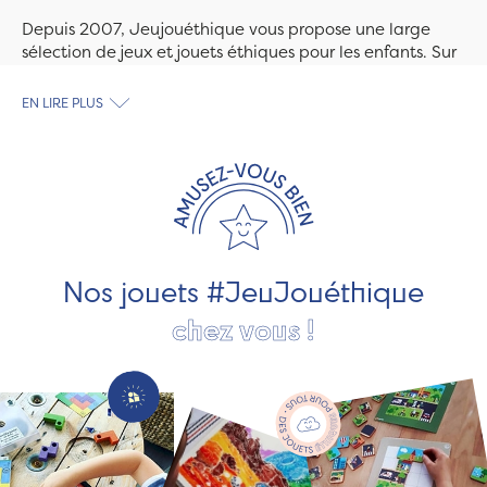
Depuis 2007, Jeujouéthique vous propose une large
sélection de jeux et jouets éthiques pour les enfants. Sur
Jeujouethique.com ou à la boutique de Quimper,
découvrez le plus grand choix de jouets en bois
EN LIRE PLUS
exclusivement fabriqués en France et en Europe. Nous
travaillons avec des artisans et des PME spécialisés dans
les jeux et jouets en bois de qualité et engagés dans le
développement durable. Ils nous fabriquent des jouets
pour les jeunes enfants, des jeux d'éveil, des jeux de
société, des jouets d'imitation, des jeux de plein air, ... et
bien plus encore !
Nos jouets #JeuJouéthique
chez vous !