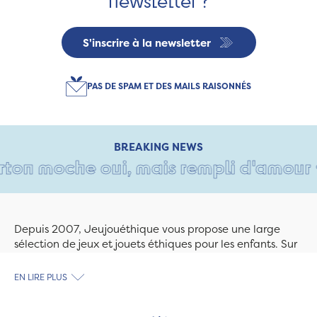
newsletter ?
S'inscrire à la newsletter
PAS DE SPAM ET DES MAILS RAISONNÉS
BREAKING NEWS
on moche oui, mais rempli d'amour • T
Depuis 2007, Jeujouéthique vous propose une large
sélection de jeux et jouets éthiques pour les enfants. Sur
Jeujouethique.com ou à la boutique de Quimper,
découvrez le plus grand choix de jouets en bois
EN LIRE PLUS
exclusivement fabriqués en France et en Europe. Nous
travaillons avec des artisans et des PME spécialisés dans