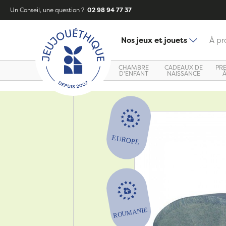
Un Conseil, une question ?
02 98 94 77 37
Nos jeux et jouets
À pr
CHAMBRE
CADEAUX DE
PR
D'ENFANT
NAISSANCE
Zoom