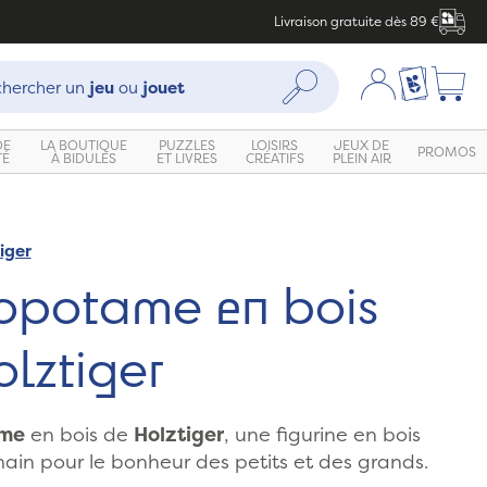
Livraison gratuite dès 89 €
che :
Mon compte
Ma liste c
Rechercher
hercher un
jeu
ou
jouet
DE
LA BOUTIQUE
PUZZLES
LOISIRS
JEUX DE
PROMOS
TÉ
À BIDULES
ET LIVRES
CRÉATIFS
PLEIN AIR
iger
opotame en bois
lztiger
ame
en bois de
Holztiger
, une figurine en bois
main pour le bonheur des petits et des grands.