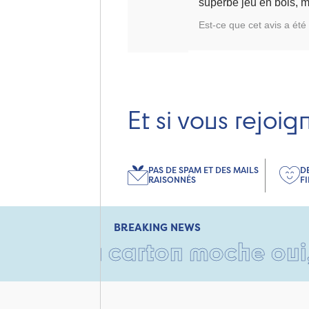
superbe jeu en bois, m
Est-ce que cet avis a été 
Et si vous rejoig
PAS DE SPAM ET DES MAILS
D
RAISONNÉS
F
BREAKING NEWS
• Un carton moche oui, mais 