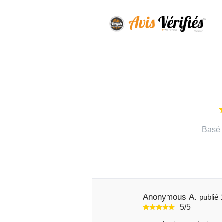
Basé 
Anonymous A.
5/5