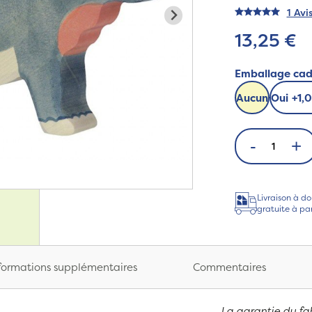
1 Avi
13,25 €
Emballage ca
Aucun
Oui
+
1,
-
+
Livraison à do
gratuite à pa
formations supplémentaires
Commentaires
La garantie du fa