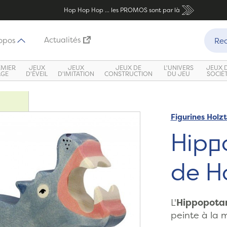
Hop Hop Hop ... les PROMOS sont par là
Recher
Actualités
opos
Rec
EMIER
JEUX
JEUX
JEUX DE
L'UNIVERS
JEUX 
ÂGE
D'ÉVEIL
D'IMITATION
CONSTRUCTION
DU JEU
SOCIÉ
Figurines Holzt
Hipp
de Ho
L'
Hippopot
peinte à la 