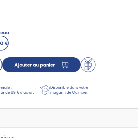
s
deau
00 €
Ajouter au panier
micile :
Disponible dans votre
rtir de 89 € d'achat
magasin de Quimper
bricant
: