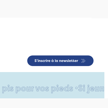
S'inscrire à la newsletter
ur vos pieds •
Si jeune et dé