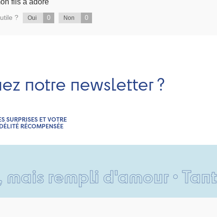
on fils a adoré
utile ?
0
0
Oui
Non
nez notre newsletter ?
ES SURPRISES ET VOTRE
IDÉLITÉ RÉCOMPENSÉE
rempli d'amour • Tant pis po