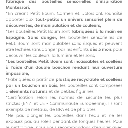
fabrique des bouteilles sensorielles d'inspiration
Montessori,
*En créant Petit Boum, Carmen et Dolors ont souhaité
apporter aux
tout-petits un univers sensoriel plein de
découvertes, de manipulation et de couleurs,
*Les bouteilles Petit Boum sont
fabriquées à la main en
Espagne
.
Sans danger,
les bouteilles sensorielles de
Petit Boum sont manipulables sans risques et peuvent
être léchées sans danger par les enfants
dès 3 mois
pour
découvrir les couleurs, la lumière et les sons,
*
Les bouteilles Petit Boum sont incassables et scellées
à l'aide d'un double bouchon rendant leur ouverture
impossible,
*Fabriquées à partir de
plastique recyclable et scellées
par un bouchon en bois
, les bouteilles sont composées
d'
éléments naturels
et de petites figurines,
*Certification selon les normes de sécurité les plus
strictes (EN71 et CE - Communauté Européenne). Ils sont
exempts de métaux, de BPA et de phalates,
*Ne pas plonger les bouteilles dans l'eau et ne les
exposez pas au soleil pendant de longues heures. Pour
le nettoyage, nous vous recommandons d'essuyer avec