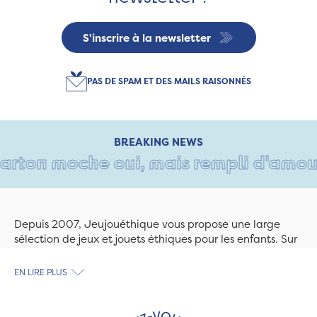
S'inscrire à la newsletter
PAS DE SPAM ET DES MAILS RAISONNÉS
BREAKING NEWS
rton moche oui, mais rempli d'amour • 
Depuis 2007, Jeujouéthique vous propose une large
sélection de jeux et jouets éthiques pour les enfants. Sur
Jeujouethique.com ou à la boutique de Quimper,
découvrez le plus grand choix de jouets en bois
EN LIRE PLUS
exclusivement fabriqués en France et en Europe. Nous
travaillons avec des artisans et des PME spécialisés dans
les jeux et jouets en bois de qualité et engagés dans le