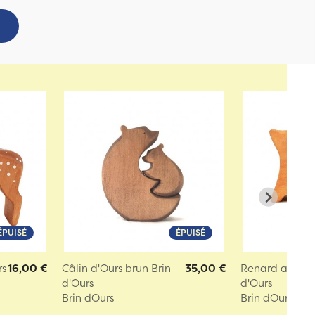
ÉPUISÉ
ÉPUISÉ
rs
16,00 €
Câlin d'Ours brun Brin
35,00 €
Renard assis en
d'Ours
d'Ours
Brin dOurs
Brin dOurs