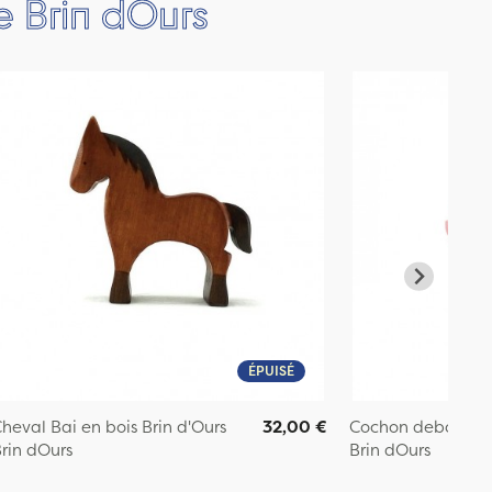
e Brin dOurs
ÉPUISÉ
heval Bai en bois Brin d'Ours
32,00 €
Cochon debout en 
rin dOurs
Brin dOurs