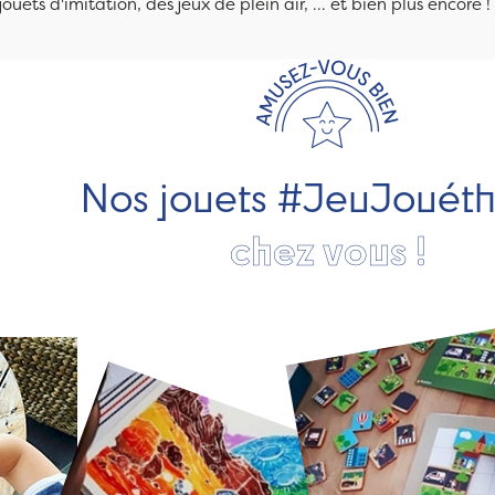
jouets d'imitation, des jeux de plein air, ... et bien plus encore !
Nos jouets #JeuJouét
chez vous !