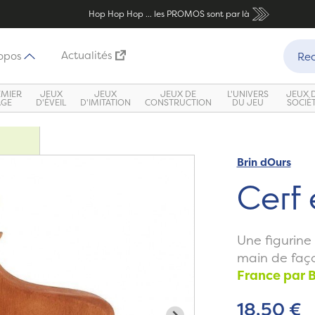
Hop Hop Hop ... les PROMOS sont par là
Recher
Actualités
opos
Rec
EMIER
JEUX
JEUX
JEUX DE
L'UNIVERS
JEUX 
ÂGE
D'ÉVEIL
D'IMITATION
CONSTRUCTION
DU JEU
SOCIÉ
Brin dOurs
Zoom
Cerf 
Une figurine
main de façon
France par B
18,50 €