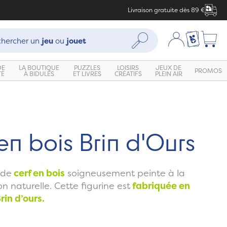
Livraison gratuite dès 89 €
che :
Mon compte
Ma liste c
Rechercher
hercher un
jeu
ou
jouet
DE
LA BOUTIQUE
PUZZLES
LOISIRS
JEUX DE
PROMOS
TÉ
À BIDULES
ET LIVRES
CRÉATIFS
PLEIN AIR
en bois Brin d'Ours
 de
cerf en bois
soigneusement
peinte à la
 naturelle. Cette figurine est
fabriquée en
rin d’ours.