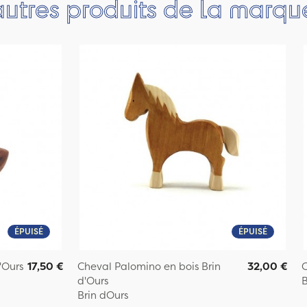
autres produits de la marqu
ÉPUISÉ
ÉPUISÉ
'Ours
17,50 €
Cheval Palomino en bois Brin
32,00 €
C
d'Ours
B
Brin dOurs