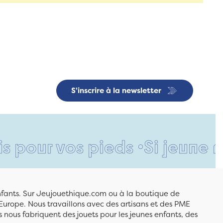
S'inscrire à la newsletter
 vos pieds •
Si jeune et déjà
enfants. Sur Jeujouethique.com ou à la boutique de
Europe. Nous travaillons avec des artisans et des PME
 nous fabriquent des jouets pour les jeunes enfants, des