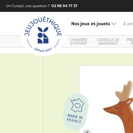
Un Conseil, une question ?
02 98 94 77 37
Nos jeux et jouets
À pr
CHAMBRE
CADEAUX DE
PR
D'ENFANT
NAISSANCE
Zoom