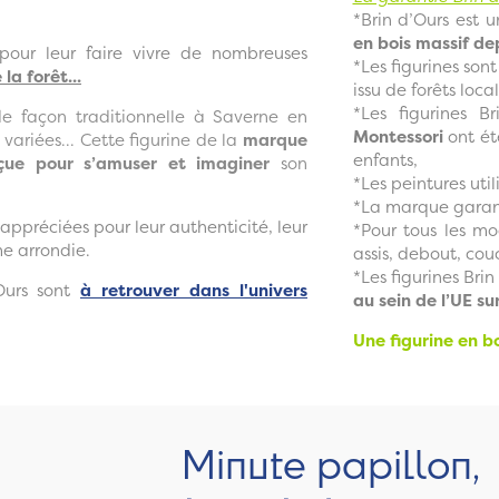
*Brin d’Ours est 
en bois massif de
pour leur faire vivre de nombreuses
*Les figurines son
la forêt...
issu de forêts local
*Les figurines B
e façon traditionnelle à Saverne en
Montessori
ont été
i variées... Cette figurine de la
marque
enfants,
çue pour s’amuser et imaginer
son
*Les peintures util
*La marque garan
 appréciées pour leur authenticité, leur
*Pour tous les mod
me arrondie.
assis, debout, cou
*Les figurines Bri
Ours sont
à retrouver dans l'univers
au sein de l’UE su
Une figurine en bo
Minute papillon,