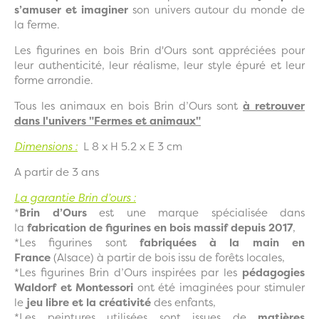
s’amuser et imaginer
son univers autour du monde de
la ferme.
Les figurines en bois Brin d'Ours sont appréciées pour
leur authenticité, leur réalisme, leur style épuré et leur
forme arrondie.
Tous les animaux en bois Brin d’Ours sont
à retrouver
dans l'univers "Fermes et animaux"
Dimensions :
L 8 x H 5.2 x E 3 cm
A partir de 3 ans
La garantie Brin d’ours :
*
Brin d’Ours
est une marque spécialisée dans
la
fabrication de figurines en bois massif depuis 2017
,
*Les figurines sont
fabriquées à la main en
France
(Alsace) à partir de bois issu de forêts locales,
*Les figurines Brin d’Ours inspirées par les
pédagogies
Waldorf et Montessori
ont été imaginées pour stimuler
le
jeu libre et la créativité
des enfants,
*Les peintures utilisées sont issues de
matières