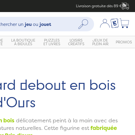
Livraison gratuite dès 89 €
che :
Mon compte
Ma liste c
Rechercher
hercher un
jeu
ou
jouet
DE
LA BOUTIQUE
PUZZLES
LOISIRS
JEUX DE
PROMOS
TÉ
À BIDULES
ET LIVRES
CRÉATIFS
PLEIN AIR
rd debout en bois
d'Ours
n bois
délicatement peint à la main avec des
ntures naturelles. Cette figurine est
fabriquée