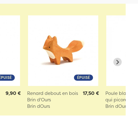
ÉPUISÉ
ÉPUISÉ
9,90 €
Renard debout en bois
17,50 €
Poule blanche 
Brin d'Ours
qui picore Brin.
Brin dOurs
Brin dOurs