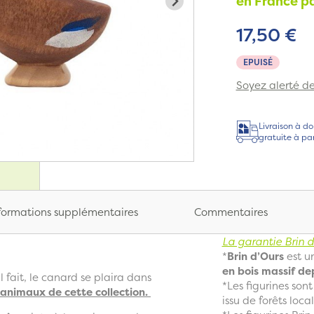
en France pa
17,50 €
EPUISÉ
Soyez alerté de 
Livraison à do
gratuite à pa
formations supplémentaires
Commentaires
La garantie Brin d’
*
Brin d’Ours
est u
en bois massif de
il fait, le canard se plaira dans
*Les figurines son
 animaux de cette collection.
issu de forêts local