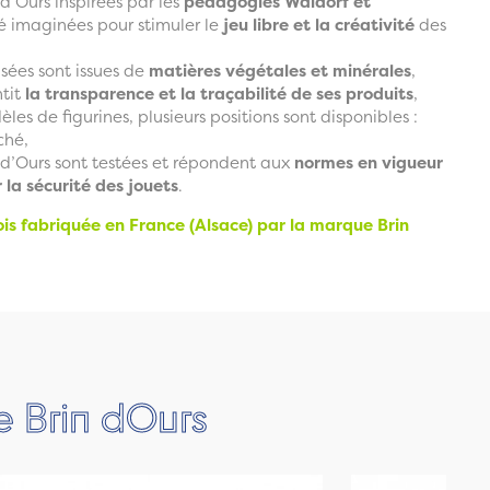
 d’Ours inspirées par les
pédagogies Waldorf et
é imaginées pour stimuler le
jeu libre et la créativité
des
isées sont issues de
matières végétales et minérales
,
tit
la transparence et la traçabilité de ses produits
,
les de figurines, plusieurs positions sont disponibles :
ché,
n d’Ours sont testées et répondent aux
normes en vigueur
r la sécurité des jouets
.
ois fabriquée en France (Alsace) par la marque Brin
e Brin dOurs