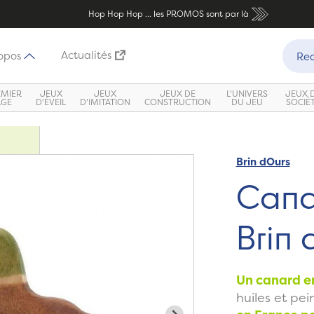
Hop Hop Hop ... les PROMOS sont par là
Recher
Actualités
opos
Rec
EMIER
JEUX
JEUX
JEUX DE
L'UNIVERS
JEUX 
ÂGE
D'ÉVEIL
D'IMITATION
CONSTRUCTION
DU JEU
SOCIÉ
Brin dOurs
Cana
Brin 
Un canard e
huiles et pei