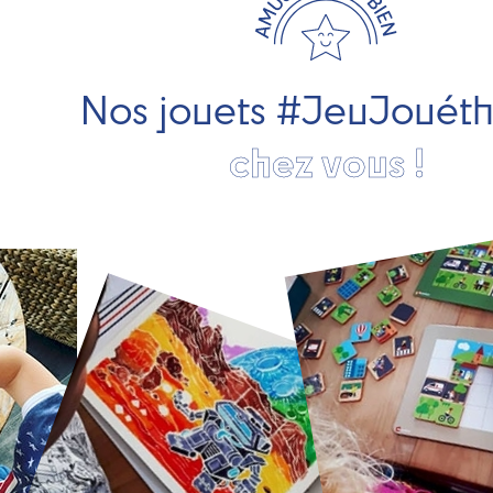
Nos jouets #JeuJouét
chez vous !