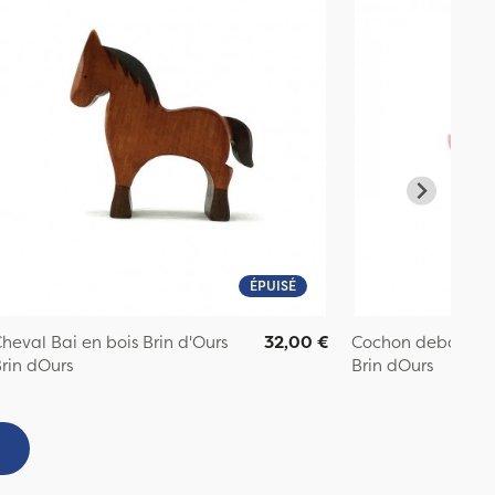
ÉPUISÉ
heval Bai en bois Brin d'Ours
32,00 €
Cochon debout en 
rin dOurs
Brin dOurs