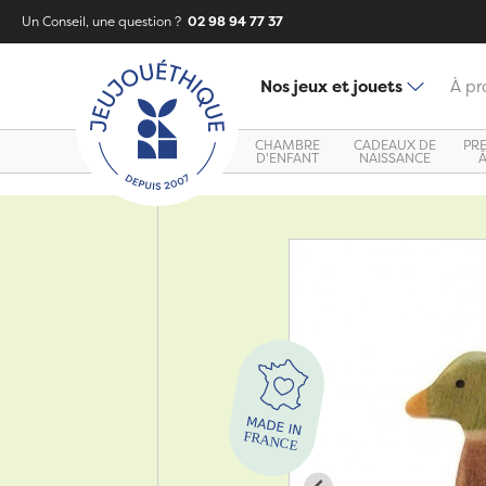
Un Conseil, une question ?
02 98 94 77 37
Nos jeux et jouets
À pr
CHAMBRE
CADEAUX DE
PR
D'ENFANT
NAISSANCE
Zoom