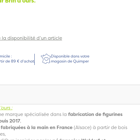
r Brin d’ours.
la disponibilité d’un article
micile :
Disponible dans votre
rtir de 89 € d'achat
magasin de Quimper
ours :
ne marque spécialisée dans la
fabrication de figurines
puis 2017
,
t
fabriquées à la main en France
(Alsace) à partir de bois
es,