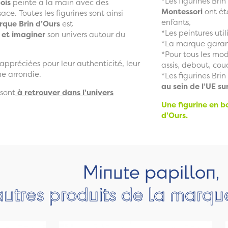
*Les figurines Brin
ois
peinte à la main avec des
Montessori
ont ét
ce. Toutes les figurines sont ainsi
enfants,
que Brin d’Ours
est
*Les peintures util
 et imaginer
son univers autour du
*La marque garan
*Pour tous les modè
 appréciées pour leur authenticité, leur
assis, debout, cou
me arrondie.
*Les figurines Bri
au sein de l’UE su
 sont
à retrouver dans l'univers
Une figurine en b
d'Ours.
Minute papillon,
autres produits de la marqu