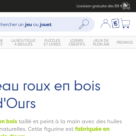
Livraison gratuite dès 89 €
che :
Mon compte
Ma liste c
Rechercher
hercher un
jeu
ou
jouet
DE
LA BOUTIQUE
PUZZLES
LOISIRS
JEUX DE
PROMOS
TÉ
À BIDULES
ET LIVRES
CRÉATIFS
PLEIN AIR
au roux en bois
d'Ours
en bois
taillé et peint à la main avec des huiles
naturelles. Cette figurine est
fabriquée en