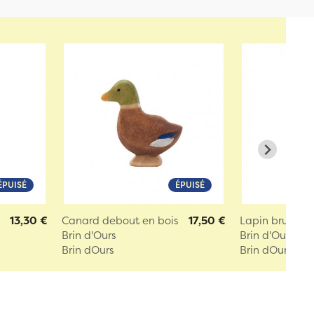
ÉPUISÉ
ÉPUISÉ
13,30 €
Canard debout en bois
17,50 €
Lapin brun assi
Brin d'Ours
Brin d'Ours
Brin dOurs
Brin dOurs