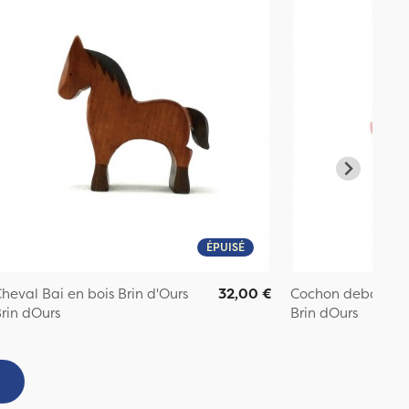
ÉPUISÉ
heval Bai en bois Brin d'Ours
32,00 €
Cochon debout en 
rin dOurs
Brin dOurs