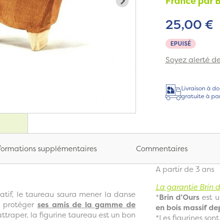
France par B
25,00 €
EPUISÉ
Soyez alerté de 
Livraison à do
gratuite à pa
formations supplémentaires
Commentaires
A partir de 3 ans
La garantie Brin d’
atif, le taureau saura mener la danse
*
Brin d’Ours
est u
a protéger
ses amis de la gamme de
en bois massif de
ttraper, la figurine taureau est un bon
*Les figurines son