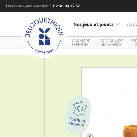
Un Conseil, une question ?
02 98 94 77 37
Nos jeux et jouets
À pr
CHAMBRE
CADEAUX DE
PR
D'ENFANT
NAISSANCE
Zoom