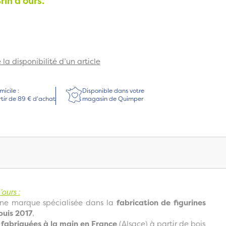
rin d’ours.
la disponibilité d’un article
micile :
Disponible dans votre
rtir de 89 € d'achat
magasin de Quimper
ours :
ne marque spécialisée dans la
fabrication de figurines
puis 2017
,
t
fabriquées à la main en France
(Alsace) à partir de bois