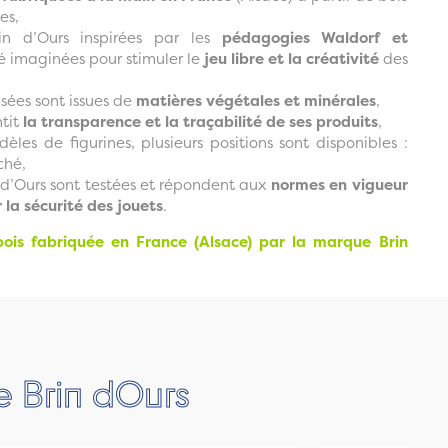
es,
rin d’Ours inspirées par les
pédagogies Waldorf et
é imaginées pour stimuler le
jeu libre et la créativité
des
isées sont issues de
matières végétales et minérales
,
tit
la transparence et la traçabilité de ses produits
,
èles de figurines, plusieurs positions sont disponibles :
ché,
n d’Ours sont testées et répondent aux
normes en vigueur
r la sécurité des jouets
.
bois fabriquée en France (Alsace) par la marque Brin
e Brin dOurs