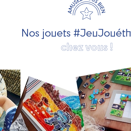
Nos jouets #JeuJouét
chez vous !