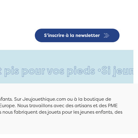
S'inscrire à la newsletter
our vos pieds •
Si jeune et d
enfants. Sur Jeujouethique.com ou à la boutique de
Europe. Nous travaillons avec des artisans et des PME
 nous fabriquent des jouets pour les jeunes enfants, des