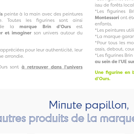
issu de forêts local
*Les figurines B
is
peinte à la main avec des peintures
Montessori
ont ét
. Toutes les figurines sont ainsi
enfants,
ne de la
marque Brin d’Ours
est
*Les peintures util
r et imaginer
son univers autour du
*La marque garan
*Pour tous les mod
assis, debout, cou
 appréciées pour leur authenticité, leur
*Les figurines Bri
me arrondie.
au sein de l’UE su
Ours sont
à retrouver dans l'univers
Une figurine en 
d'Ours.
Minute papillon,
autres produits de la marqu