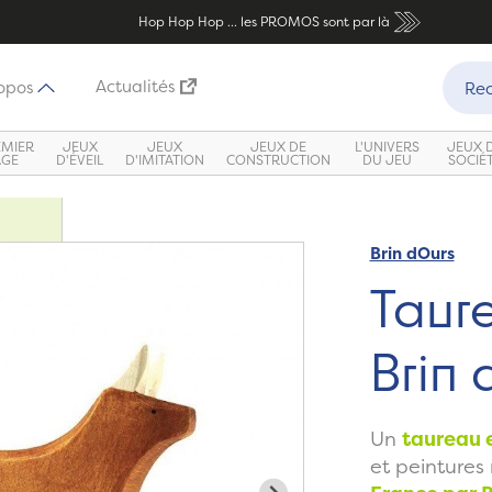
Hop Hop Hop ... les PROMOS sont par là
Recher
Actualités
opos
Rec
EMIER
JEUX
JEUX
JEUX DE
L'UNIVERS
JEUX 
ÂGE
D'ÉVEIL
D'IMITATION
CONSTRUCTION
DU JEU
SOCIÉ
Brin dOurs
Taure
Brin 
Un
taureau 
et peintures 