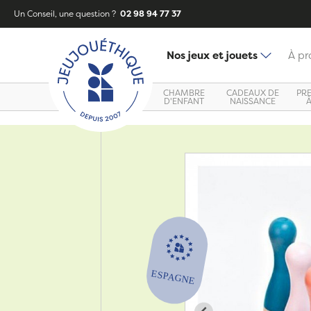
Un Conseil, une question ?
02 98 94 77 37
Nos jeux et jouets
À pr
CHAMBRE
CADEAUX DE
PR
D'ENFANT
NAISSANCE
Zoom