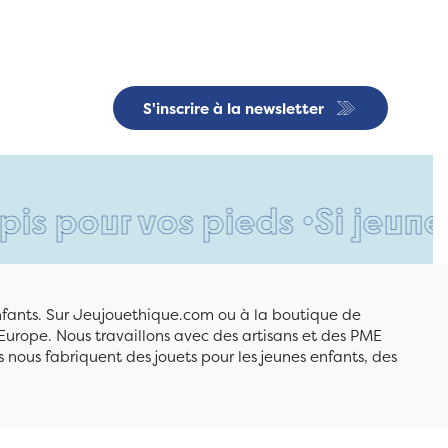
S'inscrire à la newsletter
r vos pieds •
Si jeune et déj
enfants. Sur Jeujouethique.com ou à la boutique de
Europe. Nous travaillons avec des artisans et des PME
 nous fabriquent des jouets pour les jeunes enfants, des