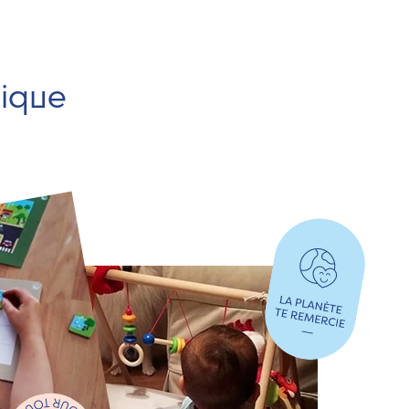
hique