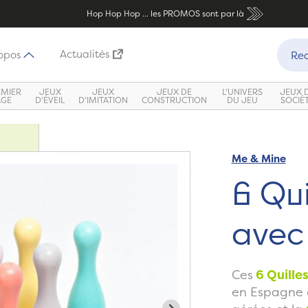
Hop Hop Hop ... les PROMOS sont par là
Recher
Actualités
opos
Rec
EMIER
JEUX
JEUX
JEUX DE
L'UNIVERS
JEUX 
ÂGE
D'ÉVEIL
D'IMITATION
CONSTRUCTION
DU JEU
SOCIÉ
Me & Mine
Zoom
6 Qui
avec
Ces
6 Quilles
en Espagne à