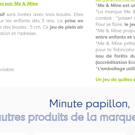
les par Me & Mine
*
Me & Mine est un
*La marque Me & 
sif
sont livrées avec trois boules. Elles
constat : "passer
ur les enfants dès 3 ans. La
prise en
Pour se faire,
le je
 des boules : 5 cm. Ce
jeu de plein air
*Me & Mine propos
ation et l'adresse.
entre enfants et 
*Me & Mine prête 
pour la fabricati
issu de forêts d
(accréditation Ec
*
L'emballage util
yclable
Un jeu de quilles
Minute papillon,
autres produits de la marq