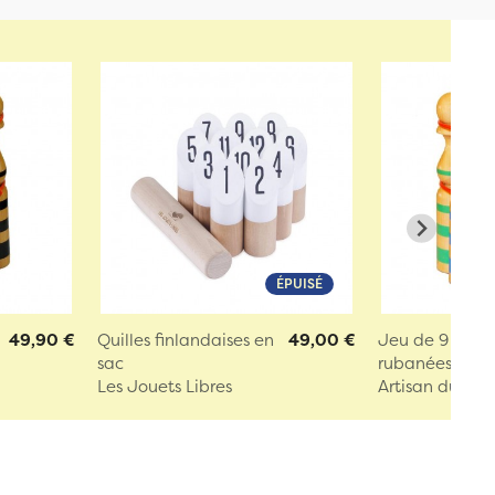
ÉPUISÉ
49,90 €
Quilles finlandaises en
49,00 €
Jeu de 9 quille
sac
rubanées 30 ..
Les Jouets Libres
Artisan du Jur