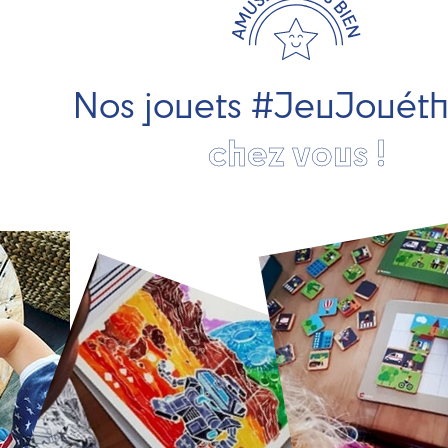
Nos jouets #JeuJouét
chez vous !