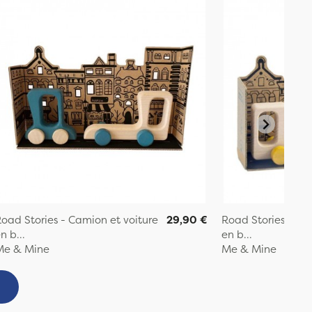
oad Stories - Camion et voiture
29,90 €
Road Stories - Ca
n b...
en b...
Me & Mine
Me & Mine