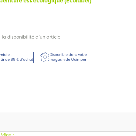
peinture est écologique (Ecolabel)
.
la disponibilité d’un article
micile :
Disponible dans votre
rtir de 89 € d'achat
magasin de Quimper
Mine :