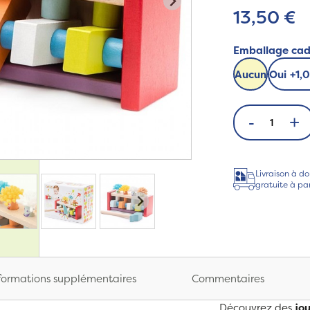
13,50 €
Emballage ca
Aucun
Oui
+
1,
-
+
Livraison à do
gratuite à pa
formations supplémentaires
Commentaires
Découvrez des
jo