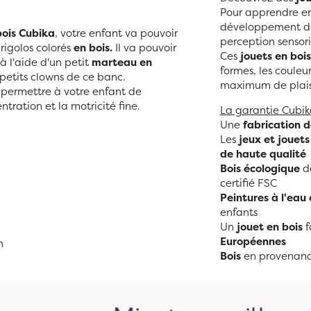
Pour apprendre en 
développement de l
bois Cubika
, votre enfant va pouvoir
perception sensori
rigolos colorés
en bois.
Il va pouvoir
Ces
jouets en bois
à l'aide d'un petit
marteau en
formes, les couleu
e petits clowns de ce banc.
maximum de plais
 permettre à votre enfant de
tration et la motricité fine.
La garantie Cubik
Une
fabrication 
Les
jeux et jouet
de haute qualité
Bois écologique
de
certifié FSC
Peintures à l'eau
enfants
Un
jouet en bois
f
Européennes
n
Bois
en provenanc