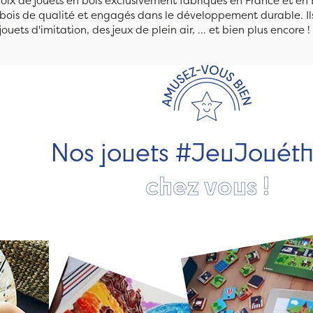
ix de jouets en bois exclusivement fabriqués en France et en 
n bois de qualité et engagés dans le développement durable. Ils
jouets d'imitation, des jeux de plein air, ... et bien plus encore !
Nos jouets #JeuJouét
chez vous !