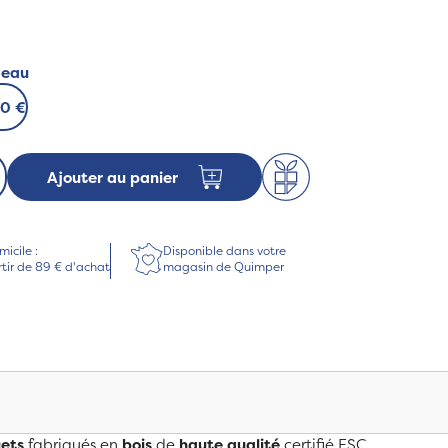
deau
00 €
Ajouter au panier
micile :
Disponible dans votre
rtir de 89 € d'achat
magasin de Quimper
uets
fabriqués en
bois
de
haute qualité
certifié FSC.