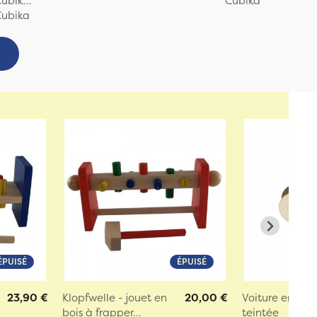
ubik...
Cubika
Cubika
ÉPUISÉ
ÉPUISÉ
23,90 €
Klopfwelle - jouet en
20,00 €
Voiture en bois
bois à frapper...
teintée