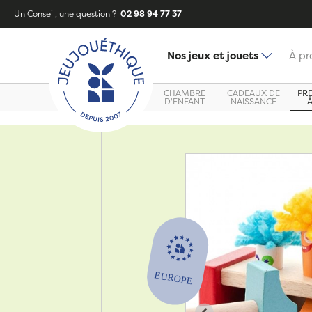
Un Conseil, une question ?
02 98 94 77 37
Nos jeux et jouets
À pr
CHAMBRE
CADEAUX DE
PR
D'ENFANT
NAISSANCE
Zoom