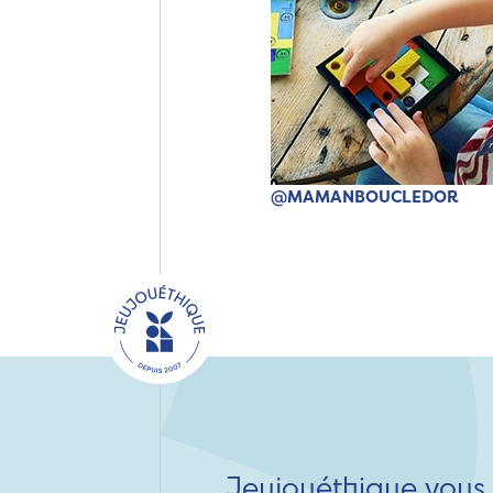
@MAMANBOUCLEDOR
Jeujouéthique vous