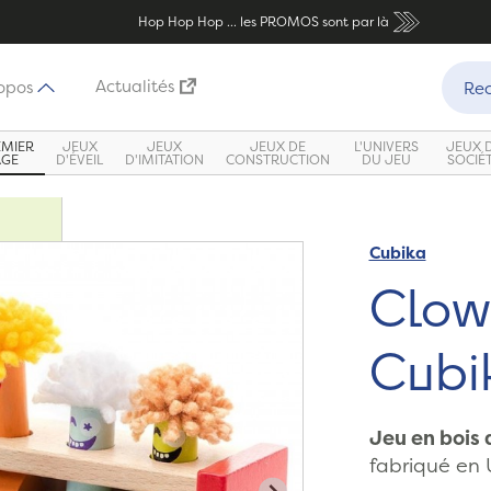
Hop Hop Hop ... les PROMOS sont par là
Recher
Actualités
opos
Rec
EMIER
JEUX
JEUX
JEUX DE
L'UNIVERS
JEUX 
ÂGE
D'ÉVEIL
D'IMITATION
CONSTRUCTION
DU JEU
SOCIÉ
Cubika
Zoom
Clow
Cubi
Jeu en bois 
fabriqué en U