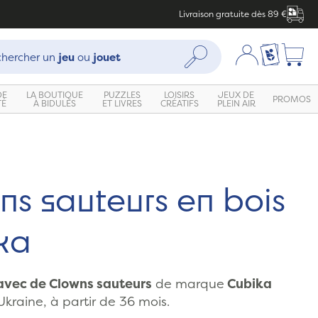
Livraison gratuite dès 89 €
che :
Mon compte
Ma liste c
Rechercher
hercher un
jeu
ou
jouet
DE
LA BOUTIQUE
PUZZLES
LOISIRS
JEUX DE
PROMOS
TÉ
À BIDULES
ET LIVRES
CRÉATIFS
PLEIN AIR
Zoom
ns sauteurs en bois
ka
avec de Clowns sauteurs
de marque
Cubika
kraine, à partir de 36 mois.