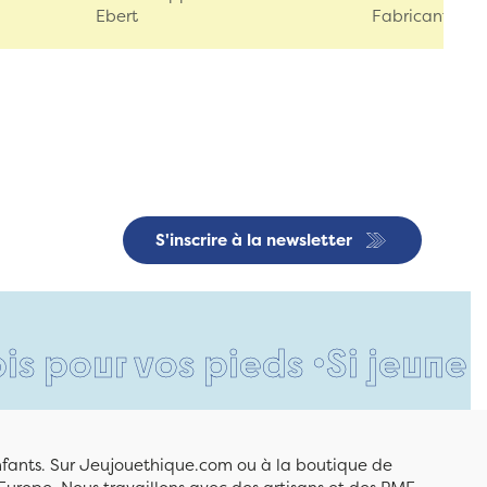
Ebert
Fabricant Eur
S'inscrire à la newsletter
 vos pieds •
Si jeune et déjà
enfants. Sur Jeujouethique.com ou à la boutique de