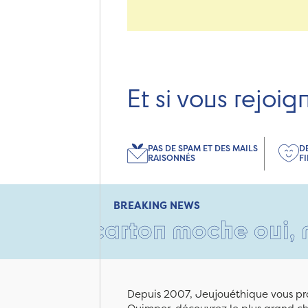
Et si vous rejoig
PAS DE SPAM ET DES MAILS
D
RAISONNÉS
F
BREAKING NEWS
n carton moche oui, mais re
Depuis 2007, Jeujouéthique vous pro