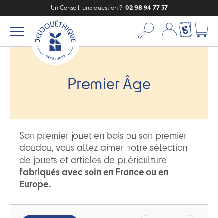
Un Conseil, une question ?
02 98 94 77 37
Mon compte
Ma liste c
Premier Âge
Son premier jouet en bois ou son premier
doudou, vous allez aimer notre sélection
de jouets et articles de puériculture
fabriqués avec soin en France ou en
Europe.