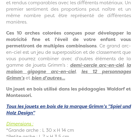
et rendus comparables avec les différents matériaux. Un
premier sentiment des proportions peut naître et un
même nombre peut être représenté de différentes
manières.
Ces 10 arches colorées conçues pour développer la
motricité fine et l'éveil de votre enfant vous
permettront de multiples combinaisons
. Ce grand arc-
en-ciel est un jeu de superposition et de classement que
vous pourrez combiner avec d'autres éléments de la
gamme de jouets Grimm's :
demi-cercle arc-en-ciel
,
la
maison gigogne arc-en-ciel
,
les 12 personnages
Grimm's
et
bien d'autres...
Un jouet en bois utilisé dans les pédagogies Waldorf et
Montessori.
Tous les jouets en bois de la marque Grimm's "Spiel und
Holz Design"
Dimensions :
*Grande arche : L 30 x H 14 cm
*Petite arche : L 7 x H 3,5 cm