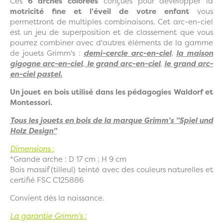
Ces
6 arches colorées
conçues pour développer la
motricité fine et l'éveil de votre enfant
vous
permettront de multiples combinaisons. Cet arc-en-ciel
est un jeu de superposition et de classement que vous
pourrez combiner avec d'autres éléments de la gamme
de jouets Grimm's :
demi-cercle arc-en-ciel
,
la maison
gigogne arc-en-ciel
,
le grand arc-en-ciel
,
le grand arc-
en-ciel pastel.
Un jouet en bois utilisé dans les pédagogies Waldorf et
Montessori.
Tous les jouets en bois de la marque Grimm's "Spiel und
Holz Design"
Dimensions :
*Grande arche : D 17 cm ; H 9 cm
Bois massif (tilleul) teinté avec des couleurs naturelles et
certifié FSC C125886
Convient dès la naissance.
La garantie Grimm's :