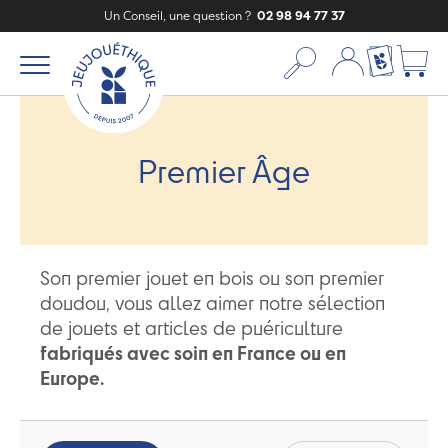
Un Conseil, une question ?
02 98 94 77 37
Mon compte
Ma liste c
Premier Âge
Son premier jouet en bois ou son premier
doudou, vous allez aimer notre sélection
de jouets et articles de puériculture
fabriqués avec soin en France ou en
Europe.