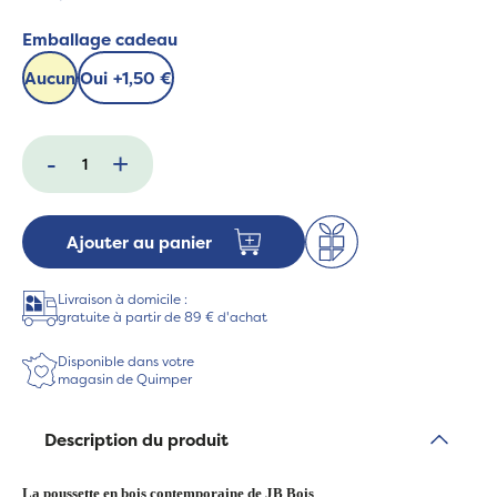
Emballage cadeau
Aucun
Oui
+
1,50 €
-
+
Ajouter au panier
Livraison à domicile :
gratuite à partir de 89 € d'achat
Disponible dans votre
magasin de Quimper
Description du produit
La poussette en bois contemporaine de JB Bois