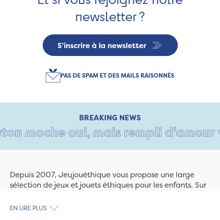
newsletter ?
S'inscrire à la newsletter
PAS DE SPAM ET DES MAILS RAISONNÉS
BREAKING NEWS
on moche oui, mais rempli d'amour • Ta
Depuis 2007, Jeujouéthique vous propose une large
sélection de jeux et jouets éthiques pour les enfants. Sur
Jeujouethique.com ou à la boutique de Quimper,
découvrez le plus grand choix de jouets en bois
EN LIRE PLUS
exclusivement fabriqués en France et en Europe. Nous