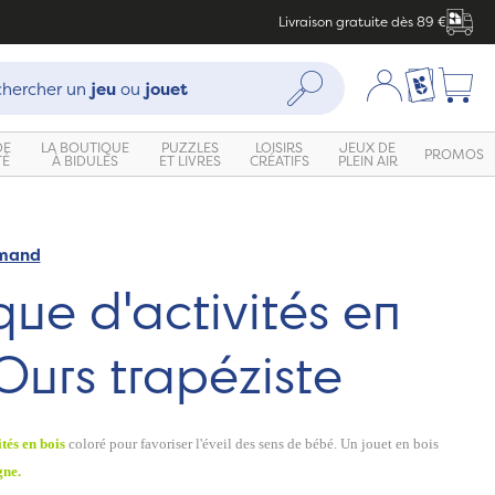
Livraison gratuite dès 89 €
che :
Mon compte
Ma liste c
Rechercher
hercher un
jeu
ou
jouet
DE
LA BOUTIQUE
PUZZLES
LOISIRS
JEUX DE
PROMOS
TÉ
À BIDULES
ET LIVRES
CRÉATIFS
PLEIN AIR
emand
que d'activités en
Ours trapéziste
tés en bois
coloré pour favoriser l'éveil des sens de bébé. Un jouet en bois
gne.