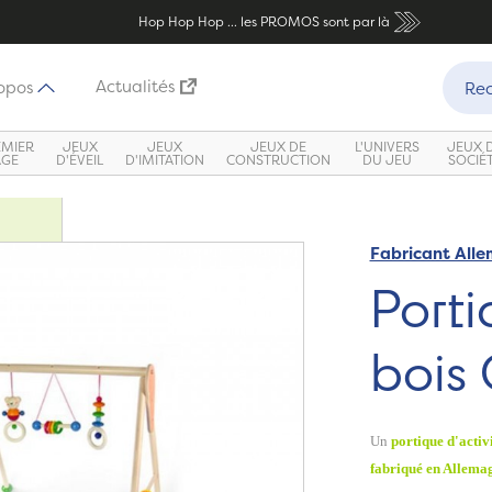
Hop Hop Hop ... les PROMOS sont par là
Recher
Actualités
opos
Rec
EMIER
JEUX
JEUX
JEUX DE
L'UNIVERS
JEUX 
ÂGE
D'ÉVEIL
D'IMITATION
CONSTRUCTION
DU JEU
SOCIÉ
Fabricant All
Porti
bois 
Un
portique d'activi
fabriqué en Allema