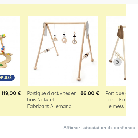
ÉPUISÉ
119,00 €
Portique d'activités en
86,00 €
Portique d'acti
bois Naturel ...
bois - Ecureu...
Fabricant Allemand
Heimess
Afficher l'attestation de confiance