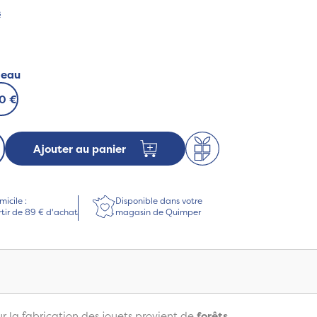
s
deau
50 €
Ajouter au panier
micile :
Disponible dans votre
rtir de 89 € d'achat
magasin de Quimper
our la fabrication des jouets provient de
forêts