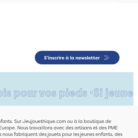
S'inscrire à la newsletter
 vos pieds •
Si jeune et déjà
enfants. Sur Jeujouethique.com ou à la boutique de
Europe. Nous travaillons avec des artisans et des PME
 nous fabriquent des jouets pour les jeunes enfants, des