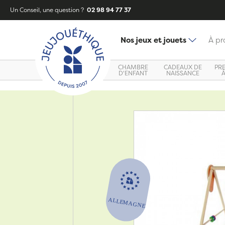
Un Conseil, une question ?
02 98 94 77 37
Nos jeux et jouets
À pr
CHAMBRE
CADEAUX DE
PR
D'ENFANT
NAISSANCE