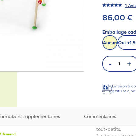
1 Avi
86,00 €
Emballage ca
Aucun
Oui
+
1,
-
+
Livraison à do
gratuite à pa
formations supplémentaires
Commentaires
tout-petits,
 Allemand
*Le bois utilisé p