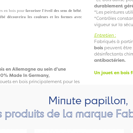
durablement gér
ées en bois pour
favoriser l'éveil des sens de bébé
.
*Les peintures uti
ébé découvrira les couleurs et les formes avec
*Contrôles constan
vigueur sur la sécu
Entretien
:
Fabriqués à parti
bois
peuvent être 
désinfectants chi
antibactérien.
ois en Allemagne au sein d'une
Un jouet en bois 
 100% Made In Germany,
jouets en bois principalement pour les
Minute papillon,
s produits de la marque Fa