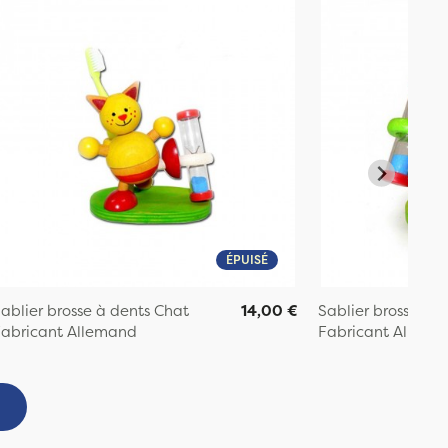
ÉPUISÉ
ablier brosse à dents Chat
14,00 €
Sablier brosse à d
abricant Allemand
Fabricant Allema