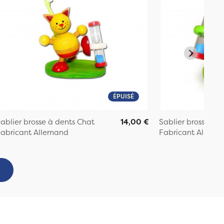
ÉPUISÉ
ablier brosse à dents Chat
14,00 €
Sablier brosse à d
abricant Allemand
Fabricant Allema