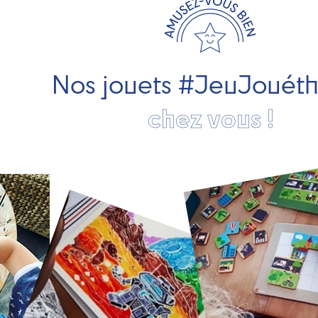
Nos jouets #JeuJouét
chez vous !