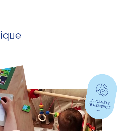
hique