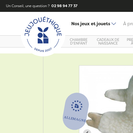
Un Conseil, une question ?
02 98 94 77 37
Nos jeux et jouets
À pr
CHAMBRE
CADEAUX DE
PR
D'ENFANT
NAISSANCE
Zoom