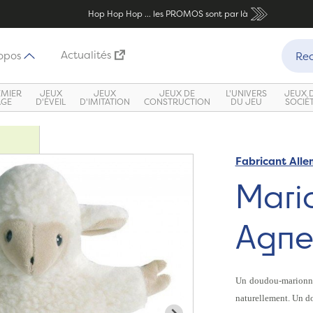
Hop Hop Hop ... les PROMOS sont par là
Recher
Actualités
opos
Rec
EMIER
JEUX
JEUX
JEUX DE
L'UNIVERS
JEUX 
ÂGE
D'ÉVEIL
D'IMITATION
CONSTRUCTION
DU JEU
SOCIÉ
Fabricant All
Zoom
Mari
Agne
Un doudou-marionne
naturellement. Un 