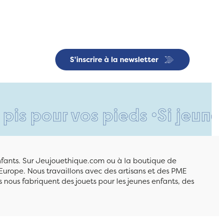
S'inscrire à la newsletter
our vos pieds •
Si jeune et d
enfants. Sur Jeujouethique.com ou à la boutique de
Europe. Nous travaillons avec des artisans et des PME
 nous fabriquent des jouets pour les jeunes enfants, des