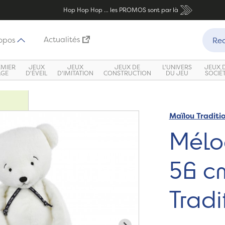
Hop Hop Hop ... les PROMOS sont par là
Recher
Actualités
opos
Rec
EMIER
JEUX
JEUX
JEUX DE
L'UNIVERS
JEUX 
ÂGE
D'ÉVEIL
D'IMITATION
CONSTRUCTION
DU JEU
SOCIÉ
Maïlou Traditi
Méloé
56 c
Tradi