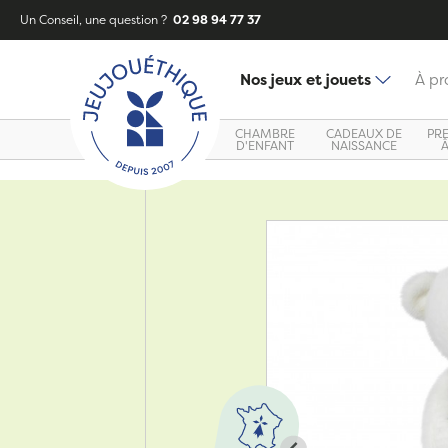
Un Conseil, une question ?
02 98 94 77 37
Nos jeux et jouets
À pr
CHAMBRE
CADEAUX DE
PR
D'ENFANT
NAISSANCE
Zoom