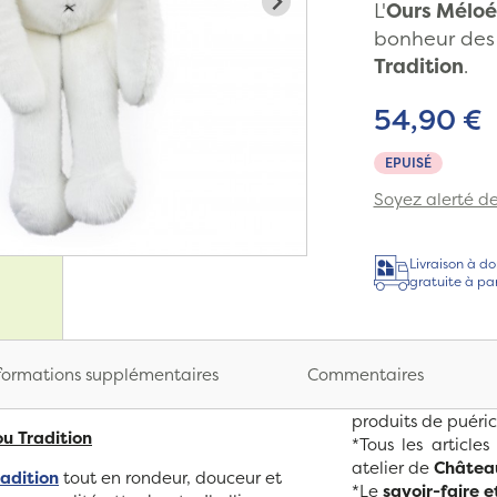
L'
Ours Méloé
bonheur des 
Tradition
.
54,90 €
EPUISÉ
Soyez alerté de 
Livraison à do
gratuite à pa
formations supplémentaires
Commentaires
produits de puéric
ou Tradition
*Tous les articl
atelier de
Château
radition
tout en rondeur, douceur et
*Le
savoir-faire e