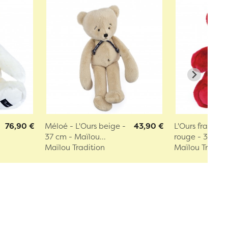
76,90 €
Méloé - L'Ours beige -
43,90 €
L'Ours français
37 cm - Maïlou...
rouge - 35 cm -
Maïlou Tradition
Maïlou Traditi