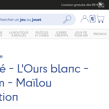
Livraison gratuite dès 89 €
che :
Mon compte
Ma liste c
Rechercher
hercher un
jeu
ou
jouet
DE
LA BOUTIQUE
PUZZLES
LOISIRS
JEUX DE
PROMOS
TÉ
À BIDULES
ET LIVRES
CRÉATIFS
PLEIN AIR
on
 - L'Ours blanc -
m - Maïlou
tion