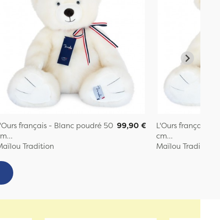
'Ours français - Blanc poudré 50
99,90 €
L'Ours français - 
m...
cm...
aïlou Tradition
Maïlou Tradition