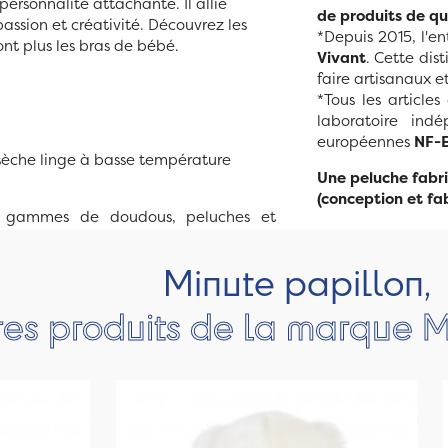
 personnalité attachante. Il allie
de produits de q
passion et créativité. Découvrez les
*Depuis 2015, l'e
ont plus les bras de bébé.
Vivant
. Cette dis
faire artisanaux et
*Tous les article
laboratoire in
européennes
NF-E
 sèche linge à basse température
Une peluche fabri
(conception et fab
gammes de doudous, peluches et
Minute papillon,
res produits de la marque M