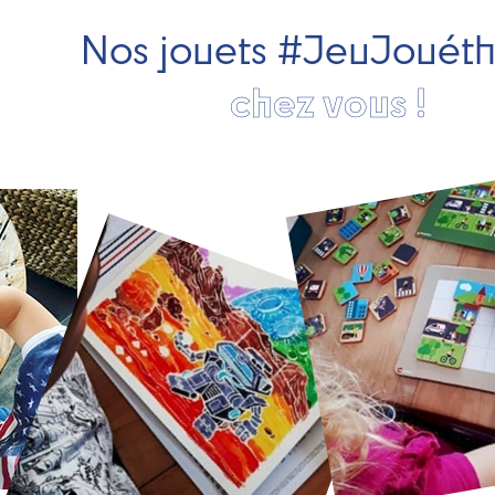
Nos jouets #JeuJouét
chez vous !