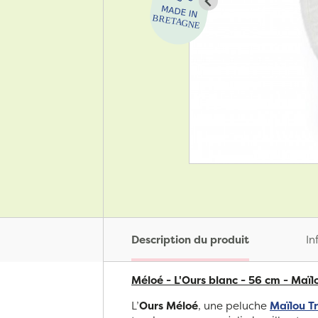
Description du produit
In
Méloé - L'Ours blanc - 56 cm - Maïl
L’
Ours Méloé
, une peluche
Maïlou T