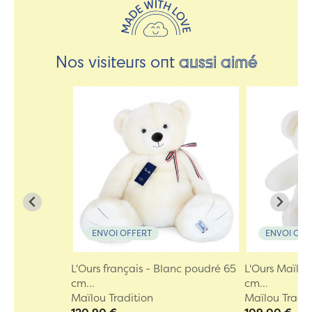
Nos visiteurs ont
aussi aimé
ENVOI OFFERT
ENVOI OFF
L'Ours français - Blanc poudré 65
L'Ours Maïlou
cm...
cm...
Maïlou Tradition
Maïlou Tradit