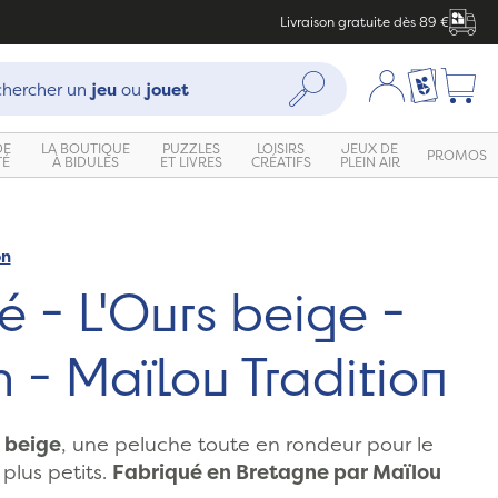
Livraison gratuite dès 89 €
che :
Mon compte
Ma liste c
Rechercher
hercher un
jeu
ou
jouet
DE
LA BOUTIQUE
PUZZLES
LOISIRS
JEUX DE
PROMOS
TÉ
À BIDULES
ET LIVRES
CRÉATIFS
PLEIN AIR
on
 - L'Ours beige -
 - Maïlou Tradition
 beige
, une peluche toute en rondeur pour le
plus petits.
Fabriqué en Bretagne par Maïlou