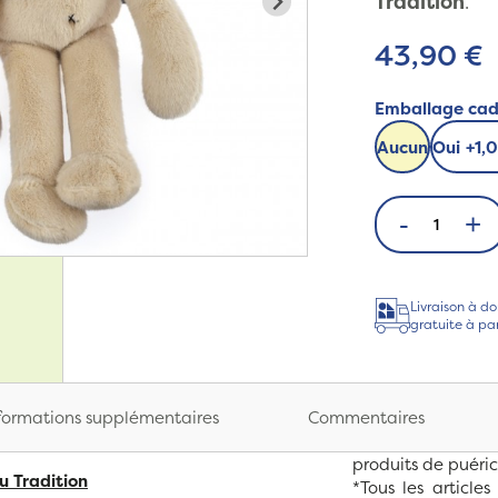
Tradition
.
43,90 €
Emballage ca
Aucun
Oui
+
1,
-
+
Livraison à do
gratuite à pa
formations supplémentaires
Commentaires
produits de puéric
u Tradition
*Tous les articl