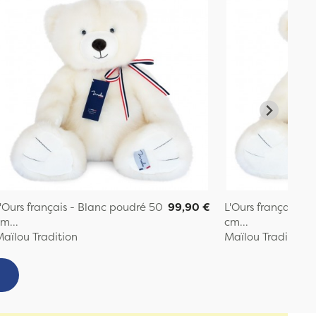
'Ours français - Blanc poudré 50
99,90 €
L'Ours français - 
m...
cm...
aïlou Tradition
Maïlou Tradition