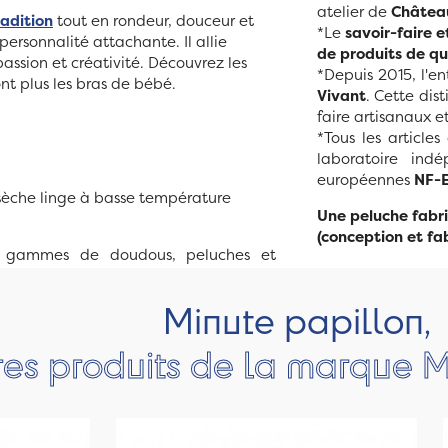
atelier de
Château
radition
tout en rondeur, douceur et
*Le
savoir-faire e
 personnalité attachante. Il allie
de produits de q
passion et créativité. Découvrez les
*Depuis 2015, l'e
nt plus les bras de bébé.
Vivant
. Cette dis
faire artisanaux et
*Tous les article
laboratoire in
européennes
NF-E
 sèche linge à basse température
Une peluche fabri
(conception et fab
gammes de doudous, peluches et
Minute papillon,
res produits de la marque M