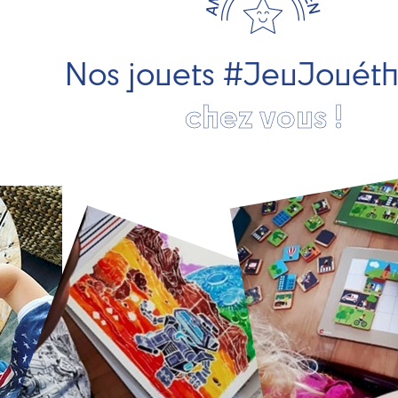
Nos jouets #JeuJouét
chez vous !