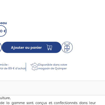
deau
00 €
Ajouter au panier
micile :
Disponible dans votre
rtir de 89 € d'achat
magasin de Quimper
ulture,
es de la gamme sont conçus et confectionnés dans leur