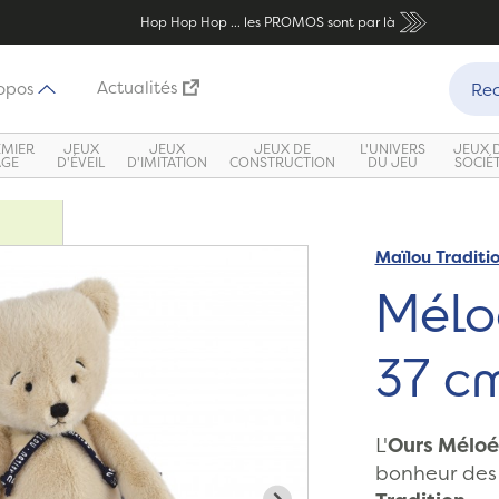
Hop Hop Hop ... les PROMOS sont par là
Recher
Actualités
opos
Rec
EMIER
JEUX
JEUX
JEUX DE
L'UNIVERS
JEUX 
ÂGE
D'ÉVEIL
D'IMITATION
CONSTRUCTION
DU JEU
SOCIÉ
Maïlou Traditi
Méloé
37 cm
L'
Ours Méloé
bonheur des 