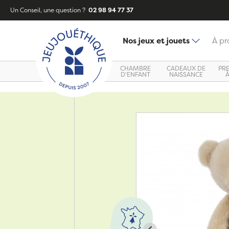
Un Conseil, une question ?
02 98 94 77 37
Nos jeux et jouets
À pr
CHAMBRE
CADEAUX DE
PR
D'ENFANT
NAISSANCE
Zoom