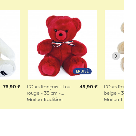
ÉPUISÉ
76,90 €
L'Ours français - Lou
49,90 €
L'Ours français
rouge - 35 cm -...
beige - 35 cm -
Maïlou Tradition
Maïlou Traditi