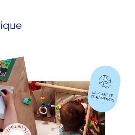
hique