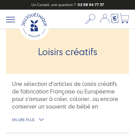
Un Conseil, une question ?
02 98 94 77 37
Mon compte
Ma liste c
Loisirs créatifs
Une sélection d'articles de loisirs créatifs
de fabrication Française ou Européenne
pour s'amuser à créer, colorier...ou encore
conserver un souvenir de bébé en
encadrant l'empreinte de son pied ou de
EN LIRE PLUS
sa main.