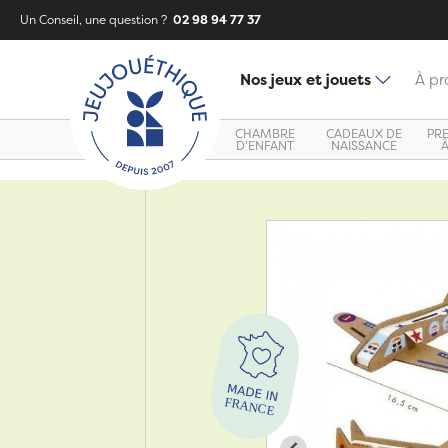
Un Conseil, une question ?
02 98 94 77 37
Nos jeux et jouets
À pr
CHAMBRE
CADEAUX DE
PR
D'ENFANT
NAISSANCE
Zoom