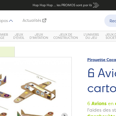
Hop Hop Hop ... les PROMOS sont par là
Recher
Actualités
opos
Rec
EMIER
JEUX
JEUX
JEUX DE
L'UNIVERS
JEUX 
ÂGE
D'ÉVEIL
D'IMITATION
CONSTRUCTION
DU JEU
SOCIÉ
Pirouette Cac
Zoom
6 Avi
cart
6
Avions
en
l'aides des st