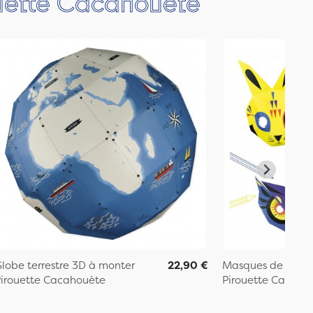
ouette Cacahouète
lobe terrestre 3D à monter
22,90 €
Masques de la Fo
irouette Cacahouète
Pirouette Cacaho