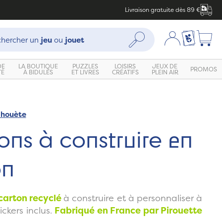
Livraison gratuite dès 89 €
che :
Mon compte
Ma liste c
Rechercher
hercher un
jeu
ou
jouet
DE
LA BOUTIQUE
PUZZLES
LOISIRS
JEUX DE
PROMOS
TÉ
À BIDULES
ET LIVRES
CRÉATIFS
PLEIN AIR
ahouète
Zoom
ons à construire en
on
carton recyclé
à construire et à personnaliser à
ickers inclus.
Fabriqué en France par Pirouette