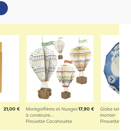
21,00 €
Montgolfières et Nuages
17,90 €
Globe terrestr
à construire...
monter
Pirouette Cacahouète
Pirouette Cac