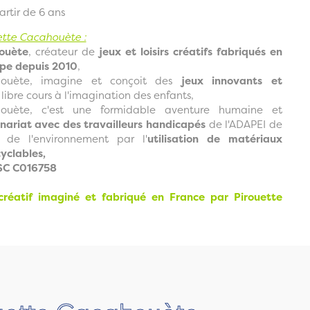
tir de 6 ans
ette Cacahouète :
ouète
, créateur de
jeux et loisirs créatifs fabriqués en
ope depuis 2010
,
houète, imagine et conçoit des
jeux innovants et
 libre cours à l'imagination des enfants,
houète, c'est une formidable aventure humaine et
nariat avec des travailleurs handicapés
de l'ADAPEI de
 de l'environnement par l'
utilisation de matériaux
yclables,
FSC C016758
 créatif imaginé et fabriqué en France par Pirouette