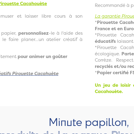
irouette Cacahouète
Recommandé à par
muser et laisser libre cours à son
La garantie Pirou
*
Pirouette Cacah
France et en Eur
 papier,
personnalisez
-le à l'aide des
*Pirouette Caca
le faire planer...un atelier créatif à
éducatifs
laissant
*Pirouette Caca
écologique.
Parte
faitement
pour animer un goûter
Corrèze. Respect
recyclés et/ou rec
*
Papier certifié 
réatifs Pirouette Cacahuète
Un jeu de loisir
Cacahouète.
Minute papillon,