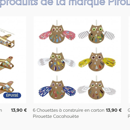
 produits de la marque Pir
ÉPUISÉ
n
13,90 €
6 Chouettes à construire en carton
13,90 €
G
Pirouette Cacahouète
P