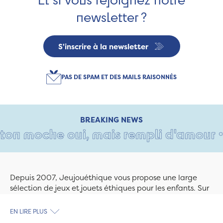
newsletter ?
S'inscrire à la newsletter
PAS DE SPAM ET DES MAILS RAISONNÉS
BREAKING NEWS
n moche oui, mais rempli d'amour • Ta
Depuis 2007, Jeujouéthique vous propose une large
sélection de jeux et jouets éthiques pour les enfants. Sur
Jeujouethique.com ou à la boutique de Quimper,
découvrez le plus grand choix de jouets en bois
EN LIRE PLUS
exclusivement fabriqués en France et en Europe. Nous