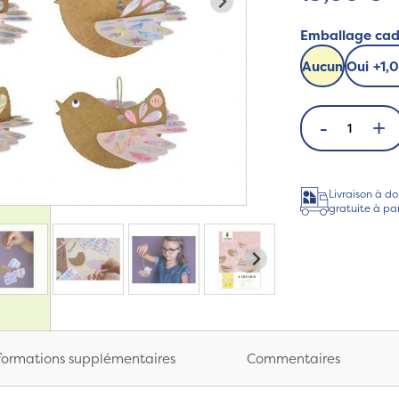
Emballage ca
Aucun
Oui
+
1,
-
+
Livraison à do
gratuite à pa
formations supplémentaires
Commentaires