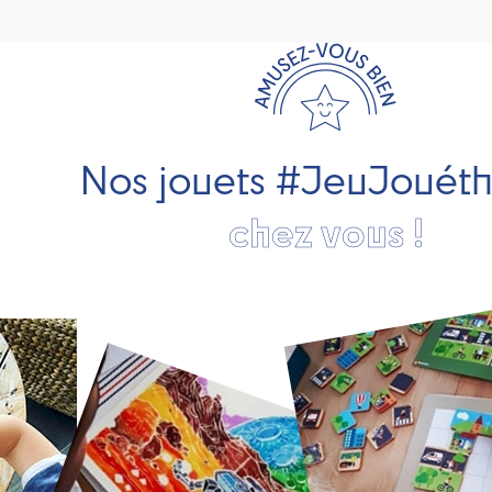
Nos jouets #JeuJouét
chez vous !