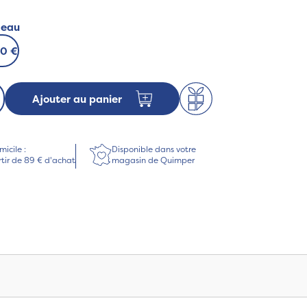
deau
00 €
Ajouter au panier
micile :
Disponible dans votre
rtir de 89 € d'achat
magasin de Quimper