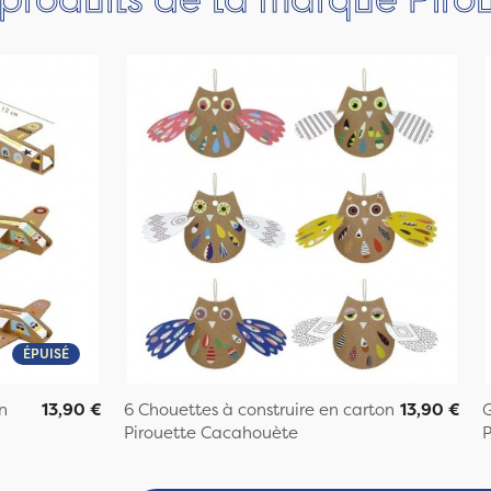
ÉPUISÉ
n
13,90 €
6 Chouettes à construire en carton
13,90 €
G
Pirouette Cacahouète
P