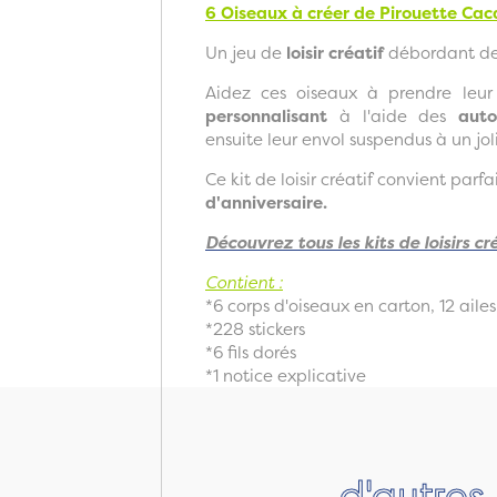
6 Oiseaux à créer
de Pirouette Ca
Un jeu de
loisir créatif
débordant de 
Aidez ces oiseaux à prendre leu
personnalisant
à l'aide des
auto
ensuite leur envol suspendus à un joli 
Ce kit de loisir créatif convient par
d'anniversaire.
Découvrez tous les kits de loisirs c
Contient :
*6 corps d'oiseaux en carton, 12 aile
*228 stickers
*6 fils dorés
*1 notice explicative
d'autres