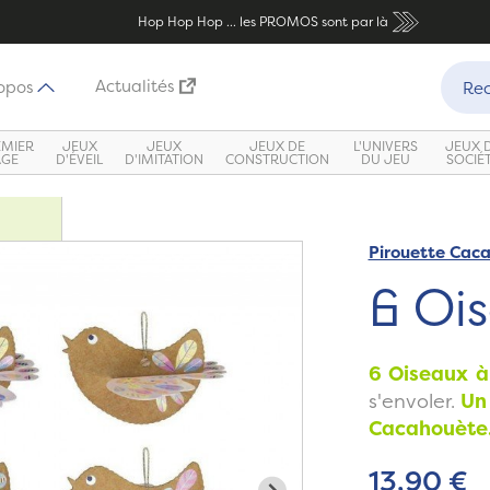
Hop Hop Hop ... les PROMOS sont par là
Recher
Actualités
opos
Rec
EMIER
JEUX
JEUX
JEUX DE
L'UNIVERS
JEUX 
ÂGE
D'ÉVEIL
D'IMITATION
CONSTRUCTION
DU JEU
SOCIÉ
Pirouette Cac
Zoom
6 Ois
6 Oiseaux à
s'envoler.
Un 
Cacahouète
13,90 €