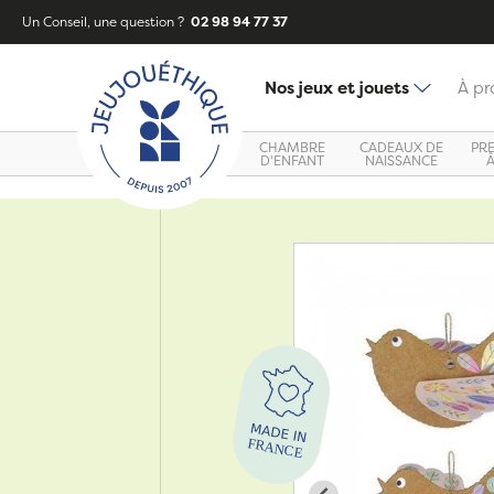
Un Conseil, une question ?
02 98 94 77 37
Nos jeux et jouets
À pr
CHAMBRE
CADEAUX DE
PR
D'ENFANT
NAISSANCE
Zoom