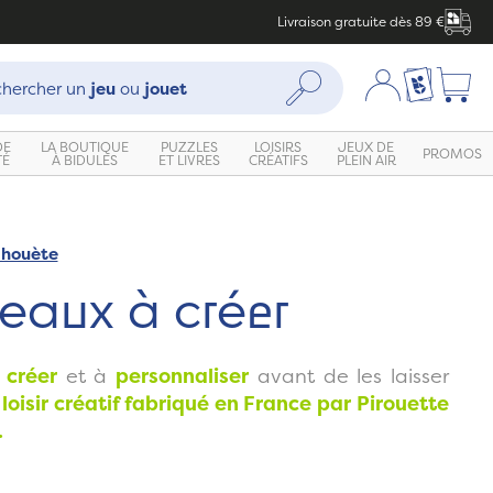
Livraison gratuite dès 89 €
che :
Mon compte
Ma liste c
Rechercher
hercher un
jeu
ou
jouet
DE
LA BOUTIQUE
PUZZLES
LOISIRS
JEUX DE
PROMOS
TÉ
À BIDULES
ET LIVRES
CRÉATIFS
PLEIN AIR
ahouète
Zoom
eaux à créer
 créer
et à
personnaliser
avant de les laisser
loisir créatif fabriqué en France par Pirouette
.