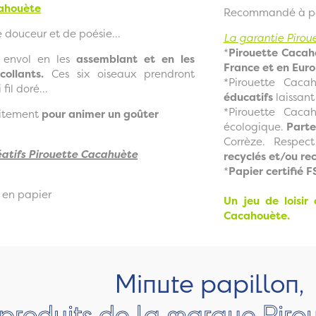
cahouète
Recommandé à par
douceur et de poésie...
La garantie Pirou
*
Pirouette Cacah
r envol en les
assemblant et en les
France et en Eur
collants.
Ces six oiseaux prendront
*Pirouette Caca
fil doré...
éducatifs
laissant
*Pirouette Caca
faitement
pour animer un goûter
écologique.
Parte
Corrèze. Respect
réatifs Pirouette Cacahuète
recyclés et/ou rec
*
Papier certifié 
s en papier
Un jeu de loisir
Cacahouète.
Minute papillon,
 produits de la marque Pir