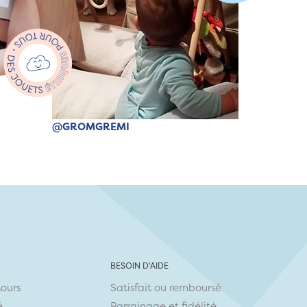
@GROMGREMI
BESOIN D'AIDE
tours
Satisfait ou remboursé
é
Parrainage et fidélité