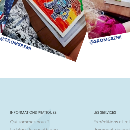
@GROMGREMI
@GROMGREMI
INFORMATIONS PRATIQUES
LES SERVICES
Qui sommes nous ?
Expéditions et re
Le blog Jeujouethique
Paiement sécuris