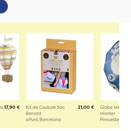
es
17,90 €
Kit de Couture Sac
21,00 €
Globe terrestr
Renard
monter
aPunt Barcelona
Pirouette Cac