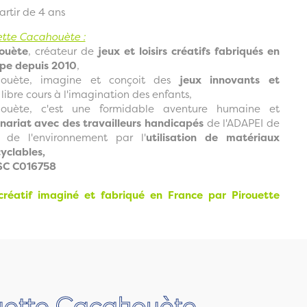
tir de 4 ans
ette Cacahouète :
ouète
, créateur de
jeux et loisirs créatifs fabriqués en
ope depuis 2010
,
houète, imagine et conçoit des
jeux innovants et
 libre cours à l'imagination des enfants,
houète, c'est une formidable aventure humaine et
nariat avec des travailleurs handicapés
de l'ADAPEI de
 de l'environnement par l'
utilisation de matériaux
yclables,
FSC C016758
 créatif imaginé et fabriqué en France par Pirouette
ouette Cacahouète