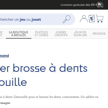
Livraison gratuite dès 89 €
che :
Mon compte
Ma liste c
Rechercher
hercher un
jeu
ou
jouet
DE
LA BOUTIQUE
PUZZLES
LOISIRS
JEUX DE
PROMOS
TÉ
À BIDULES
ET LIVRES
CRÉATIFS
PLEIN AIR
emand
er brosse à dents
uille
sse à dents Grenouille
pour se brosser les dents correctement. U
n sablier en
lemagne
.