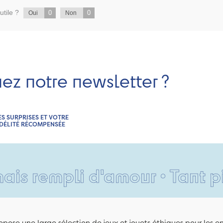
utile ?
0
0
Oui
Non
nez notre newsletter ?
ES SURPRISES ET VOTRE
IDÉLITÉ RÉCOMPENSÉE
pli d'amour • Tant pis pour 
pose une large sélection de jeux et jouets éthiques pour les 