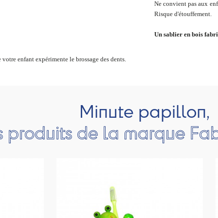
Ne convient pas aux enf
Risque d'étouffement.
Un sablier en bois fab
ue votre enfant expérimente le brossage des dents.
Minute papillon,
s produits de la marque Fa