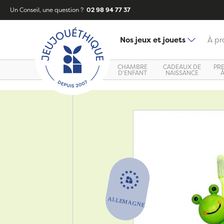
Un Conseil, une question ?
02 98 94 77 37
Nos jeux et jouets
À pr
CHAMBRE
CADEAUX DE
PR
D'ENFANT
NAISSANCE