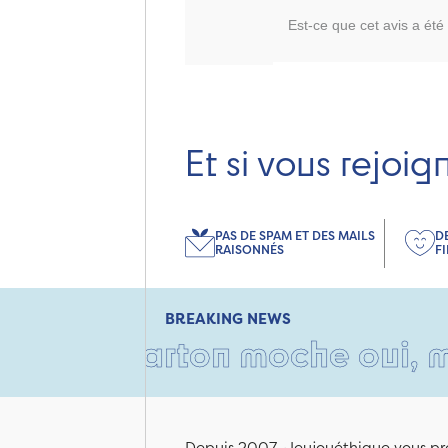
Est-ce que cet avis a été 
Et si vous rejoig
PAS DE SPAM ET DES MAILS
D
RAISONNÉS
F
BREAKING NEWS
n carton moche oui, mais rem
Depuis 2007, Jeujouéthique vous pro