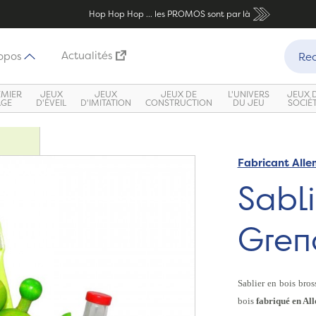
Hop Hop Hop ... les PROMOS sont par là
Recher
Actualités
opos
Rec
EMIER
JEUX
JEUX
JEUX DE
L'UNIVERS
JEUX 
ÂGE
D'ÉVEIL
D'IMITATION
CONSTRUCTION
DU JEU
SOCIÉ
Fabricant All
Sabli
Greno
Sablier en bois bro
bois
fabriqué en Al