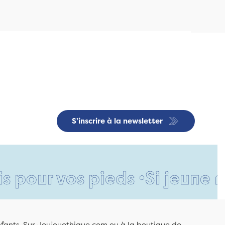
S'inscrire à la newsletter
vos pieds •
Si jeune et déjà 
enfants. Sur Jeujouethique.com ou à la boutique de