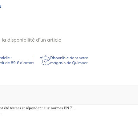
s
la disponibilité d’un article
micile :
Disponible dans votre
rtir de 89 € d'achat
magasin de Quimper
ont été testées et répondent aux normes EN 71.
y