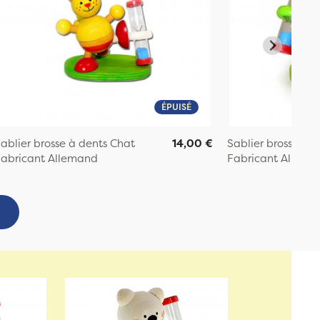
ÉPUISÉ
ablier brosse à dents Chat
14,00 €
Sablier brosse à d
abricant Allemand
Fabricant Allema