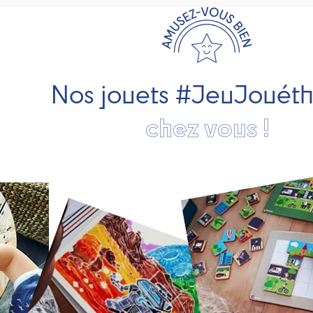
Nos jouets #JeuJouét
chez vous !