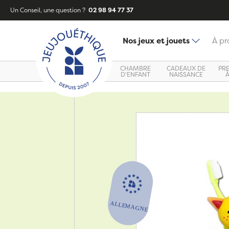
Un Conseil, une question ?
02 98 94 77 37
Nos jeux et jouets
À pr
CHAMBRE
CADEAUX DE
PR
D'ENFANT
NAISSANCE