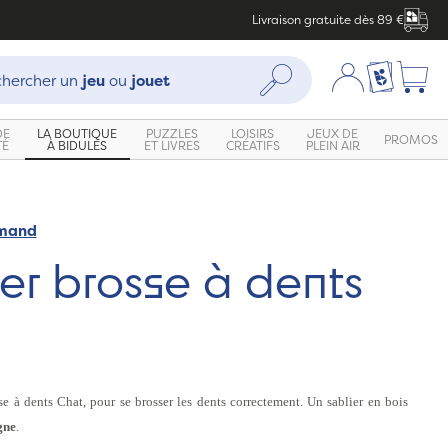
Livraison gratuite dès 89 €
che :
Mon compte
Ma liste c
Rechercher
hercher un
jeu
ou
jouet
DE
LA BOUTIQUE
PUZZLES
LOISIRS
JEUX DE
PROMOS
TÉ
À BIDULES
ET LIVRES
CRÉATIFS
PLEIN AIR
emand
er brosse à dents
se à dents Chat,
pour se brosser les dents correctement.
Un sablier en bois
gne
.