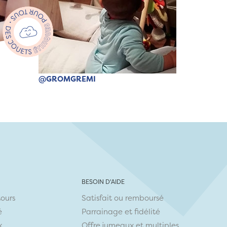
@GROMGREMI
BESOIN D'AIDE
tours
Satisfait ou remboursé
é
Parrainage et fidélité
x
Offre jumeaux et multiples