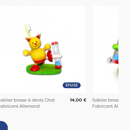
ÉPUISÉ
ablier brosse à dents Chat
14,00 €
Sablier brosse à d
abricant Allemand
Fabricant Allema