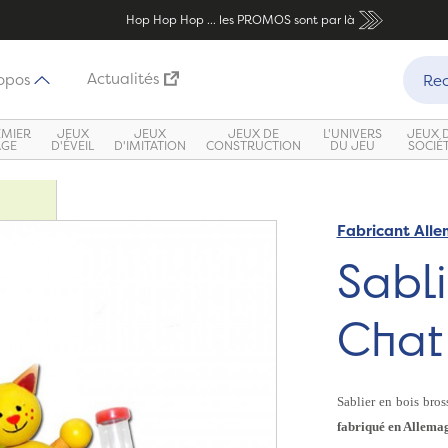
Hop Hop Hop ... les PROMOS sont par là
Recher
Actualités
opos
Rec
EMIER
JEUX
JEUX
JEUX DE
L'UNIVERS
JEUX 
ÂGE
D'ÉVEIL
D'IMITATION
CONSTRUCTION
DU JEU
SOCIÉ
Fabricant All
Sabli
Chat
Sablier en bois bros
fabriqué en Allema