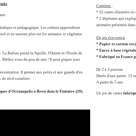
etula
Contient
:
* 52 cartes illustrées e
ure.
* 2 dépliants qui expliq
animales présentes dans 
is ludique et pédagogique. Les enfants apprendront
ol et en sauront plus sur les animaux et végétaux
Un jeu éco-conçu
:
* Papier et cartons recy
* Encre à base végétal
 La Baliste prend la Squille, l'Oursin et l'Etoile de
* Fabriqué en France p
u. Méfiez vous du pou de mer ! Il peut piquer tous
De 2 à 3 joueurs
oncentration. Il permet aux petits et aux grands d'en
Durée d'une partie: 15 
 du récif corallien.
A partir de 5 ans
iques d'Océanopolis à Brest dans le Finistère (29).
Un jeu de cartes
fabriq