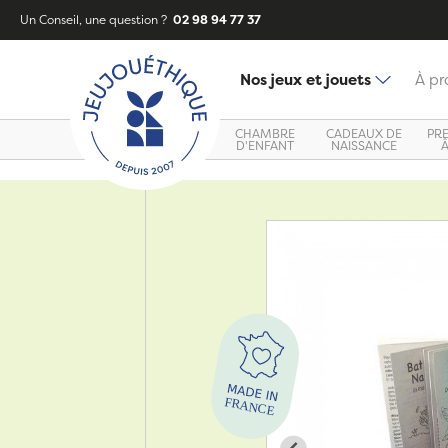
Un Conseil, une question ?
02 98 94 77 37
Nos jeux et jouets
À pr
CHAMBRE
CADEAUX DE
PR
D'ENFANT
NAISSANCE
Zoom