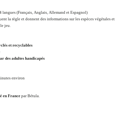
n 4 langues (Français, Anglais, Allemand et Espagnol)
uent la règle et donnent des informations sur les espèces végétales et
le jeu.
clés et recyclables
e
ar des adultes handicapés
minutes environ
ué en France
par Bétula.