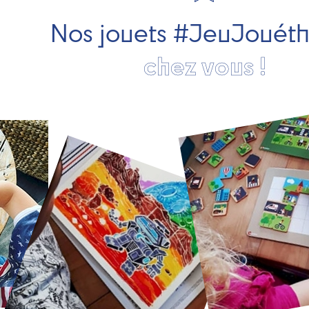
Nos jouets #JeuJouét
chez vous !