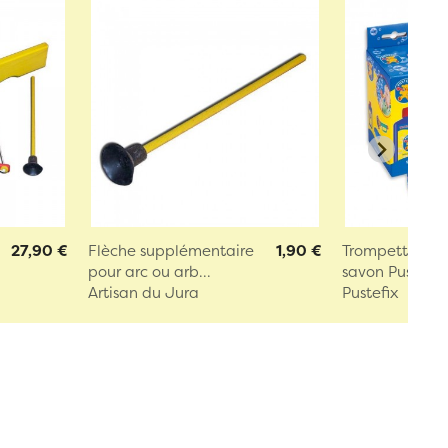
27,90 €
Flèche supplémentaire
1,90 €
Trompette à bu
pour arc ou arb...
savon Pustefix
Artisan du Jura
Pustefix