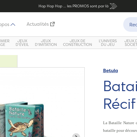
Hop Hop Hop ... les PROMOS sont par là
Recher
Actualités
opos
Rec
EMIER
JEUX
JEUX
JEUX DE
L'UNIVERS
JEUX 
ÂGE
D'ÉVEIL
D'IMITATION
CONSTRUCTION
DU JEU
SOCIÉ
Betula
Zoom
Batai
Récif
La Bataille Nature d
bataille pour découvr