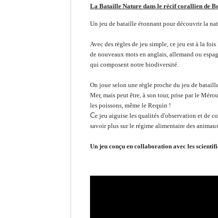
La Bataille Nature dans le récif corallien de B
Un jeu de bataille étonnant pour découvrir la nat
Avec des règles de jeu simple, ce jeu est à la fo
de nouveaux mots en anglais, allemand ou espagn
qui composent notre biodiversité.
On joue selon une règle proche du jeu de bataille.
Mer, mais peut être, à son tour, prise par le Méro
les poissons, même le Requin !
C
e jeu aiguise les qualités d'observation et de c
savoir plus sur le régime alimentaire des animaux
Un jeu conçu en collaboration avec les scientif