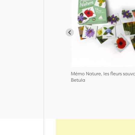
Mémo Nature, les fleurs sauv
Betula