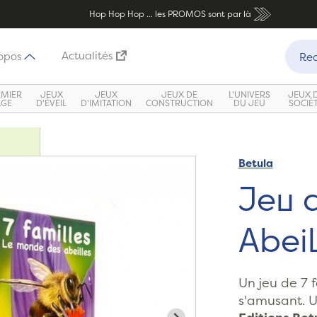
Hop Hop Hop ... les PROMOS sont par là
Recher
Actualités
opos
Rec
EMIER
JEUX
JEUX
JEUX DE
L'UNIVERS
JEUX 
ÂGE
D'ÉVEIL
D'IMITATION
CONSTRUCTION
DU JEU
SOCIÉ
Betula
Zoom
Jeu d
Abeil
Un jeu de 7 f
s'amusant. U