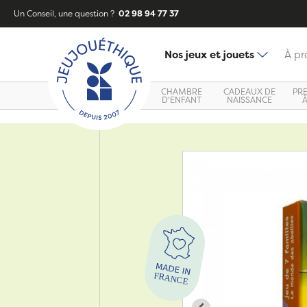
Un Conseil, une question ?
02 98 94 77 37
Nos jeux et jouets
À pr
CHAMBRE
CADEAUX DE
PR
D'ENFANT
NAISSANCE
Zoom