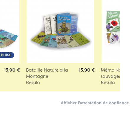
ÉPUISÉ
e
13,90 €
Bataille Nature à la
13,90 €
Mémo Nature, l
Montagne
sauvages
Betula
Betula
Afficher l'attestation de confiance