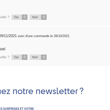
utile ?
0
0
Oui
Non
publié 09/11/2021
suivi d'une commande le 28/10/2021
Noel
utile ?
0
0
Oui
Non
nez notre newsletter ?
ES SURPRISES ET VOTRE