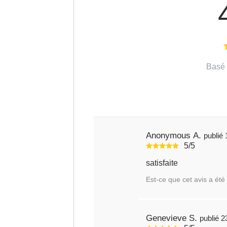
Basé 
Anonymous A.
5/5
satisfaite
Est-ce que cet avis a été 
Genevieve S.
pu