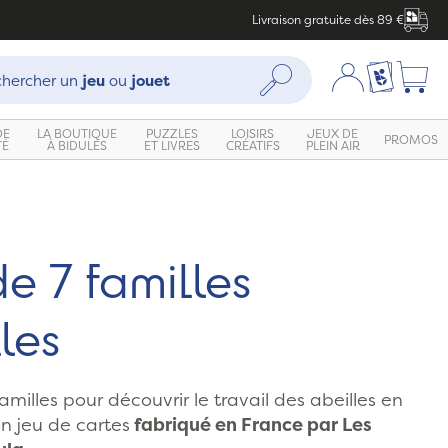
Livraison gratuite dès 89 €
che :
Mon compte
Ma liste c
Rechercher
hercher un
jeu
ou
jouet
DE
LA BOUTIQUE
PUZZLES
LOISIRS
JEUX DE
PROMOS
TÉ
À BIDULES
ET LIVRES
CRÉATIFS
PLEIN AIR
e 7 familles
les
amilles pour découvrir le travail des abeilles en
n jeu de cartes
fabriqué en France par Les