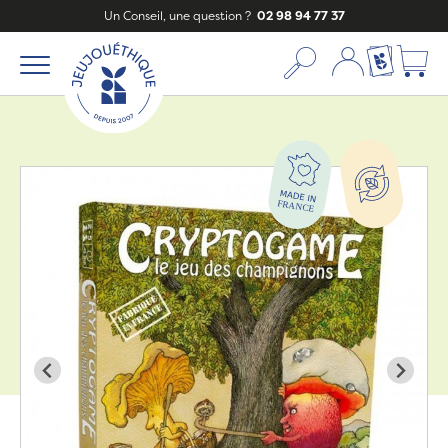
Un Conseil, une question ?
02 98 94 77 37
Mon compte
Ma liste c
Zoom