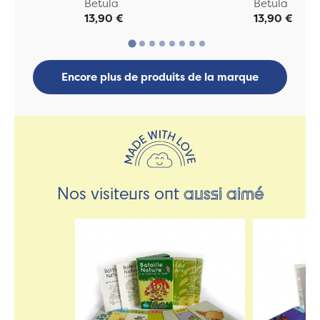
Betula
Betula
13,90 €
13,90 €
Encore plus de produits de la marque
Nos visiteurs ont
aussi aimé