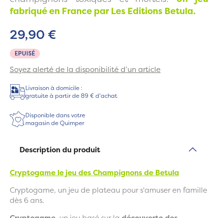
fabriqué en France par Les Editions Betula.
29,90 €
EPUISÉ
Soyez alerté de la disponibilité d’un article
Livraison à domicile :
gratuite à partir de 89 € d'achat
Disponible dans votre
magasin de Quimper
Description du produit
Cryptogame le jeu des Champignons de Betula
Cryptogame, un jeu de plateau pour s'amuser en famille
dès 6 ans.
Cryptogame
, un jeu basé sur la
découverte des