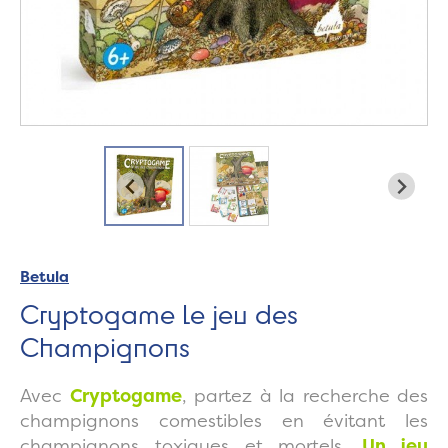
Betula
Cryptogame le jeu des
Champignons
Avec
Cryptogame
, partez à la recherche des
champignons comestibles en évitant les
champignons toxiques et mortels.
Un jeu