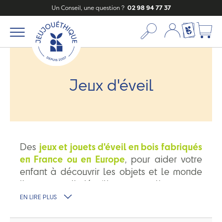
Un Conseil, une question ?
02 98 94 77 37
Mon compte
Ma liste c
Jeux d'éveil
Des
jeux et jouets d'éveil en bois fabriqués
en France ou en Europe
, pour aider votre
enfant à découvrir les objets et le monde
l'entourant. Il s'éveillera naturellement
en
toute sécurité
. Pour ses premiers jeux,
EN LIRE PLUS
découvrez nos marques préférées :
les
planches Wobbel
,
les bouteilles