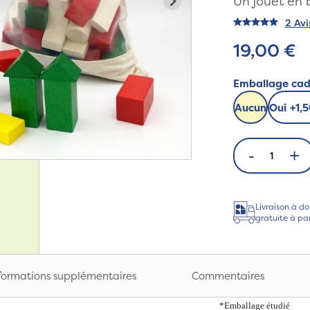
Un jouet en 
2 Avi
19,00 €
Emballage ca
Aucun
Oui
+
1,
-
+
Livraison à do
gratuite à pa
formations supplémentaires
Commentaires
*Emballage étudié