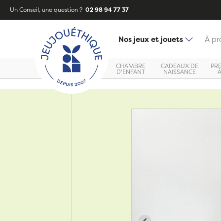
Un Conseil, une question ?
02 98 94 77 37
Nos jeux et jouets
À pr
CHAMBRE
CADEAUX DE
PR
D'ENFANT
NAISSANCE
Zoom