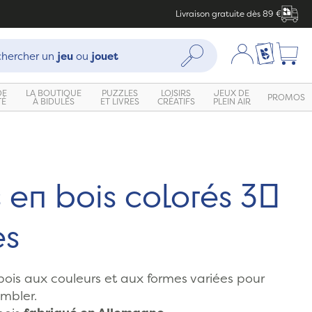
Livraison gratuite dès 89 €
che :
Mon compte
Ma liste c
Rechercher
hercher un
jeu
ou
jouet
DE
LA BOUTIQUE
PUZZLES
LOISIRS
JEUX DE
PROMOS
TÉ
À BIDULES
ET LIVRES
CRÉATIFS
PLEIN AIR
 en bois colorés 30
es
bois aux couleurs et aux formes variées pour
embler.