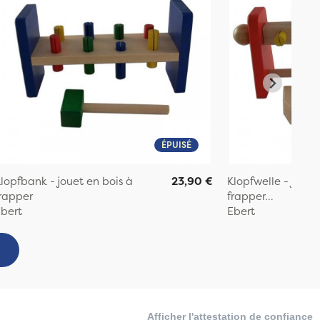
ÉPUISÉ
lopfbank - jouet en bois à
23,90 €
Klopfwelle - jouet
rapper
frapper...
bert
Ebert
Afficher l'attestation de confiance