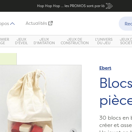
Hop Hop Hop ... les PROMOS sont par là
Recher
Actualités
opos
Rec
EMIER
JEUX
JEUX
JEUX DE
L'UNIVERS
JEUX 
ÂGE
D'ÉVEIL
D'IMITATION
CONSTRUCTION
DU JEU
SOCIÉ
Ebert
Blocs
pièc
30 blocs en 
créer et ass