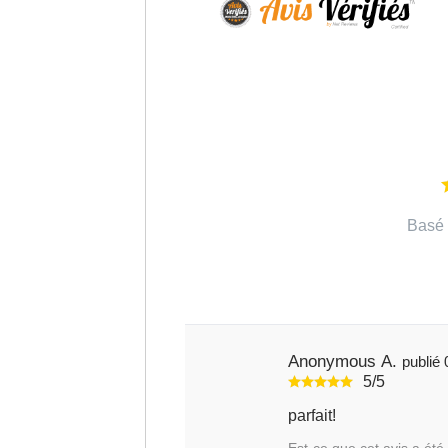
Basé 
Anonymous A.
5/5
parfait!
Est-ce que cet avis a été 