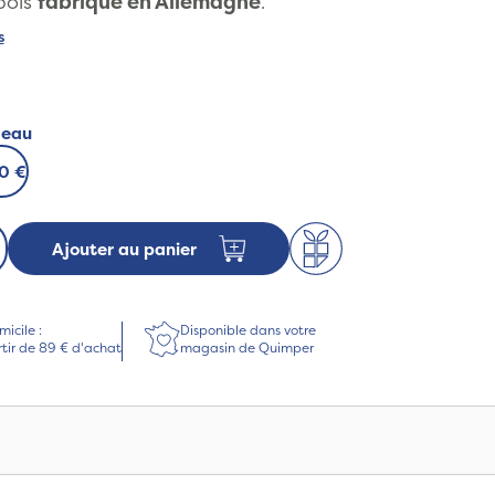
bois
fabriqué en Allemagne
.
s
deau
50 €
Ajouter au panier
micile :
Disponible dans votre
rtir de 89 € d'achat
magasin de Quimper