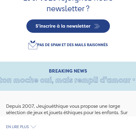
newsletter ?
S'inscrire à la newsletter
PAS DE SPAM ET DES MAILS RAISONNÉS
BREAKING NEWS
n moche oui, mais rempli d'amour • Ta
Depuis 2007, Jeujouéthique vous propose une large
sélection de jeux et jouets éthiques pour les enfants. Sur
Jeujouethique.com ou à la boutique de Quimper,
découvrez le plus grand choix de jouets en bois
EN LIRE PLUS
exclusivement fabriqués en France et en Europe. Nous