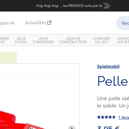
Hop Hop Hop ... les PROMOS sont par là
Recher
Actualités
opos
Rec
EMIER
JEUX
JEUX
JEUX DE
L'UNIVERS
JEUX 
ÂGE
D'ÉVEIL
D'IMITATION
CONSTRUCTION
DU JEU
SOCIÉ
Spielstabil
Pelle
Une pelle id
le sable. Un 
1 Avi
3,95 €