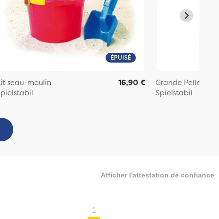
ÉPUISÉ
it seau-moulin
16,90 €
Grande Pelle de p
pielstabil
Spielstabil
Afficher l'attestation de confiance
1