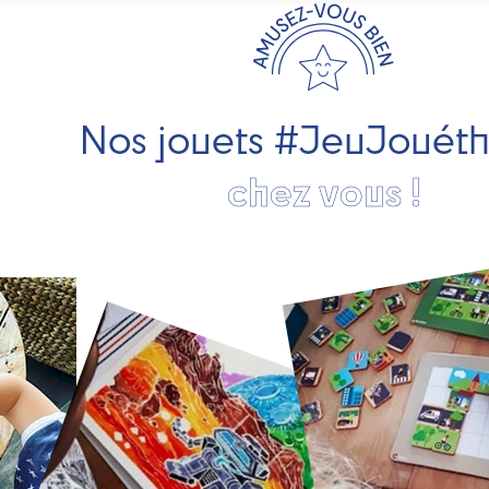
Nos jouets #JeuJouét
chez vous !