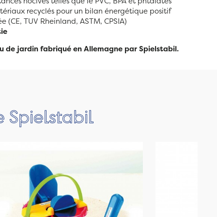
ances nocives telles que le PVC, BPA et phtalates
tériaux recyclés pour un bilan énergétique positif
e (CE, TUV Rheinland, ASTM, CPSIA)
ie
u de jardin fabriqué en Allemagne par Spielstabil.
 Spielstabil