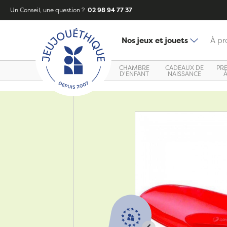
Un Conseil, une question ?
02 98 94 77 37
Nos jeux et jouets
À pr
CHAMBRE
CADEAUX DE
PR
D'ENFANT
NAISSANCE
Zoom