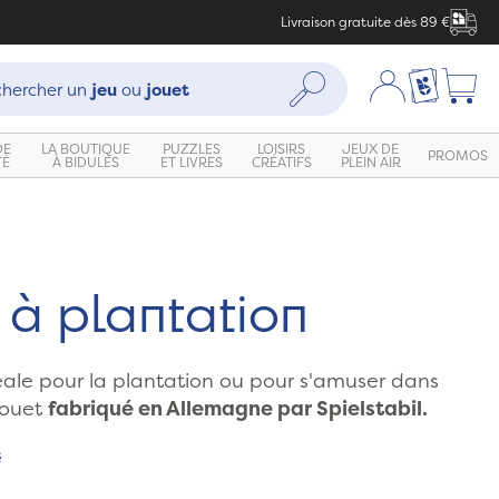
Livraison gratuite dès 89 €
che :
Mon compte
Ma liste c
Rechercher
hercher un
jeu
ou
jouet
DE
LA BOUTIQUE
PUZZLES
LOISIRS
JEUX DE
PROMOS
TÉ
À BIDULES
ET LIVRES
CRÉATIFS
PLEIN AIR
 à plantation
éale pour la plantation ou pour s'amuser dans
jouet
fabriqué en Allemagne par Spielstabil.
s