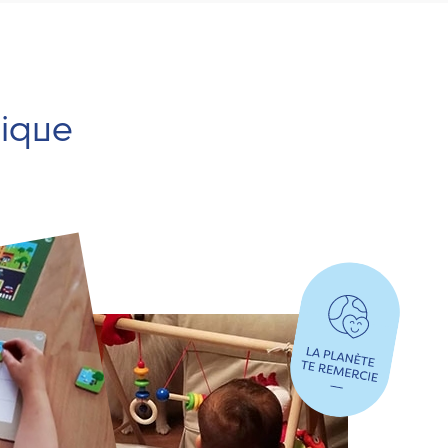
hique