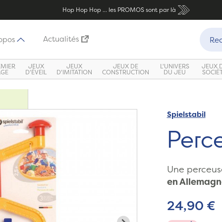
Hop Hop Hop ... les PROMOS sont par là
Recher
Actualités
opos
Rec
EMIER
JEUX
JEUX
JEUX DE
L'UNIVERS
JEUX 
ÂGE
D'ÉVEIL
D'IMITATION
CONSTRUCTION
DU JEU
SOCIÉ
Spielstabil
Zoom
Perc
Une perceuse
en Allemagne
24,90 €