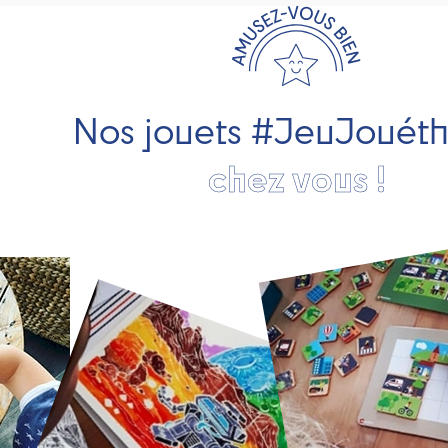
Nos jouets #JeuJouét
chez vous !