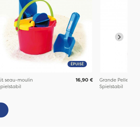
ÉPUISÉ
it seau-moulin
16,90 €
Grande Pelle de p
pielstabil
Spielstabil