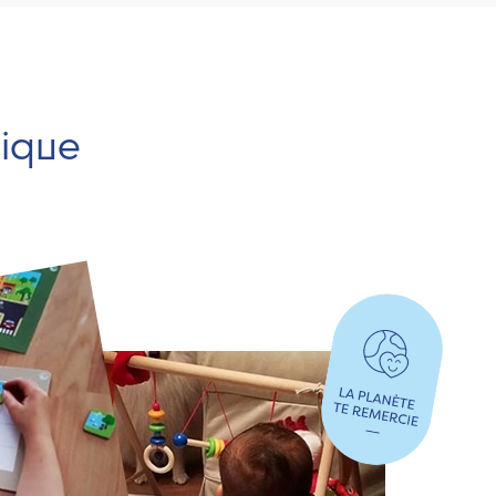
hique