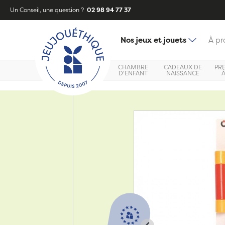
Un Conseil, une question ?
02 98 94 77 37
Nos jeux et jouets
À pr
CHAMBRE
CADEAUX DE
PR
D'ENFANT
NAISSANCE
Zoom