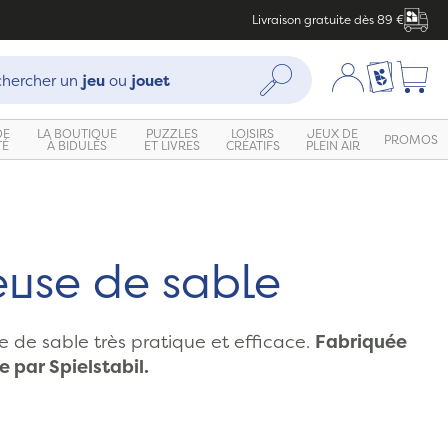
Livraison gratuite dès 89 €
che :
Mon compte
Ma liste c
Rechercher
hercher un
jeu
ou
jouet
DE
LA BOUTIQUE
PUZZLES
LOISIRS
JEUX DE
PROMOS
TÉ
À BIDULES
ET LIVRES
CRÉATIFS
PLEIN AIR
Zoom
euse de sable
 de sable très pratique et efficace.
Fabriquée
 par Spielstabil.