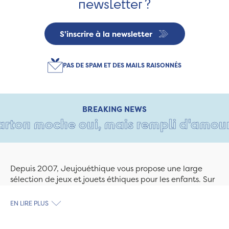
newsletter ?
S'inscrire à la newsletter
PAS DE SPAM ET DES MAILS RAISONNÉS
BREAKING NEWS
ton moche oui, mais rempli d'amour • T
Depuis 2007, Jeujouéthique vous propose une large
sélection de jeux et jouets éthiques pour les enfants. Sur
Jeujouethique.com ou à la boutique de Quimper,
découvrez le plus grand choix de jouets en bois
EN LIRE PLUS
exclusivement fabriqués en France et en Europe. Nous
travaillons avec des artisans et des PME spécialisés dans