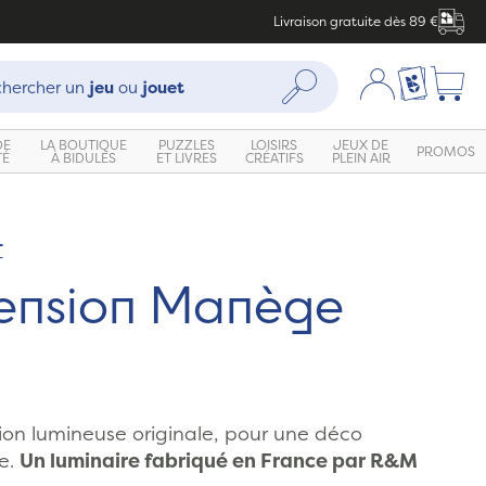
Livraison gratuite dès 89 €
che :
Mon compte
Ma liste c
Rechercher
hercher un
jeu
ou
jouet
DE
LA BOUTIQUE
PUZZLES
LOISIRS
JEUX DE
PROMOS
TÉ
À BIDULES
ET LIVRES
CRÉATIFS
PLEIN AIR
T
Zoom
ension Manège
on lumineuse originale, pour une déco
e.
Un luminaire fabriqué en France par R&M