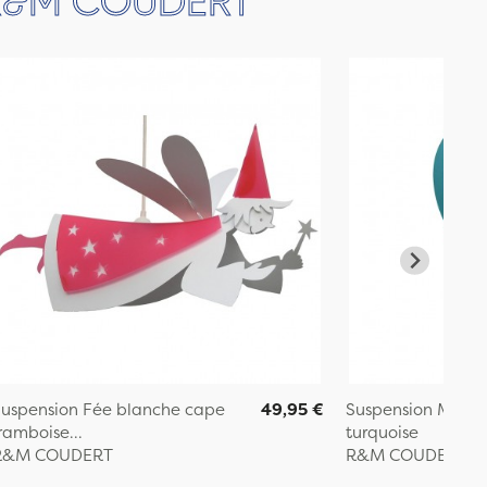
uspension Fée blanche cape
49,95 €
Suspension Montg
ramboise...
turquoise
R&M COUDERT
R&M COUDERT