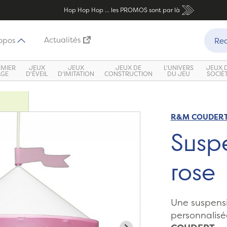
Hop Hop Hop ... les PROMOS sont par là
Recher
Actualités
opos
Rec
EMIER
JEUX
JEUX
JEUX DE
L'UNIVERS
JEUX 
ÂGE
D'ÉVEIL
D'IMITATION
CONSTRUCTION
DU JEU
SOCIÉ
R&M COUDER
Zoom
Susp
rose
Une suspensi
personnalisé