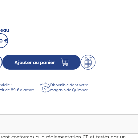
deau
50 €
Ajouter au panier
micile :
Disponible dans votre
rtir de 89 € d'achat
magasin de Quimper
 sont conformes à la réglementation CE et testés par un