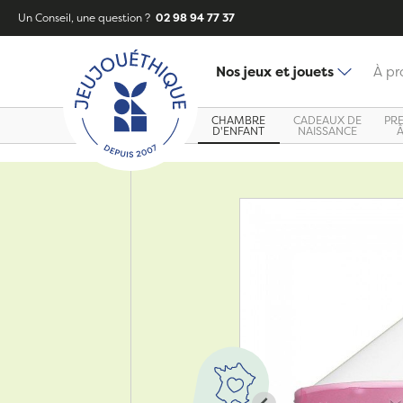
Un Conseil, une question ?
02 98 94 77 37
Nos jeux et jouets
À pr
CHAMBRE
CADEAUX DE
PR
D'ENFANT
NAISSANCE
Zoom