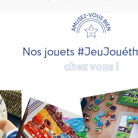
Nos jouets #JeuJouét
chez vous !