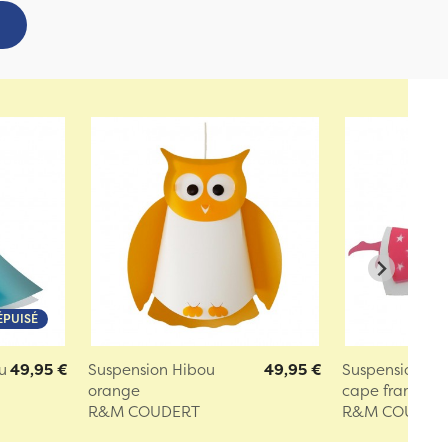
ÉPUISÉ
u
49,95 €
Suspension Hibou
49,95 €
Suspension Fé
orange
cape framboise
R&M COUDERT
R&M COUDER