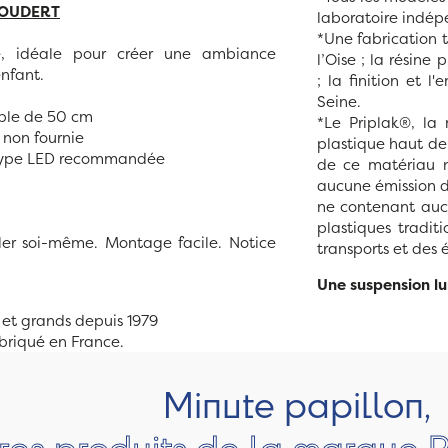
COUDERT
laboratoire indépe
*Une fabrication t
e, idéale pour créer une ambiance
l’Oise ; la résine
enfant.
; la finition et l
Seine.
âble de 50 cm
*Le Priplak®, la 
non fournie
plastique haut de
 type LED recommandée
de ce matériau n
aucune émission de
ne contenant aucu
plastiques tradit
ler soi-même. Montage facile. Notice
transports et des
Une suspension l
 et grands depuis 1979
abriqué en France.
Minute papillon,
tres produits de la marqu