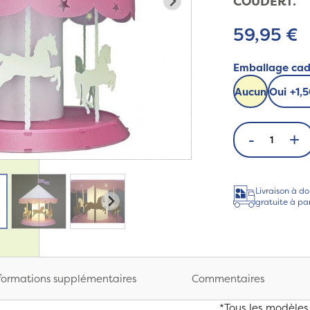
COUDERT.
59,95 €
Emballage ca
Aucun
Oui
+
1,
-
+
Livraison à do
gratuite à pa
formations supplémentaires
Commentaires
*Tous les modèles