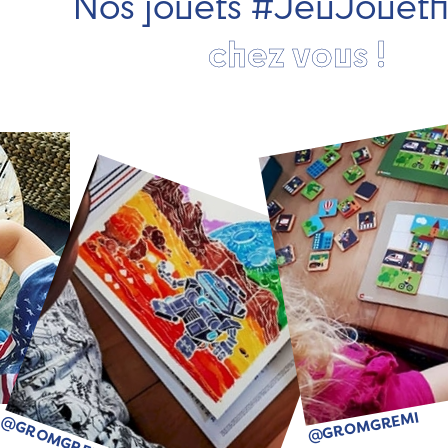
Nos jouets #JeuJouét
chez vous !
@GROMGREMI
@GROMGREMI