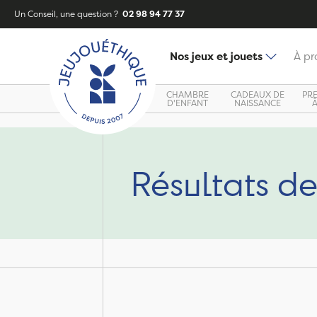
Un Conseil, une question ?
02 98 94 77 37
Nos jeux et jouets
À pr
CHAMBRE
CADEAUX DE
PR
D'ENFANT
NAISSANCE
Résultats de