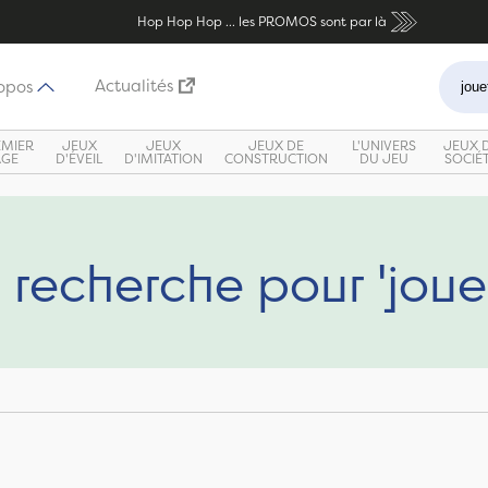
Hop Hop Hop ... les PROMOS sont par là
Recher
Actualités
opos
EMIER
JEUX
JEUX
JEUX DE
L'UNIVERS
JEUX 
ÂGE
D'ÉVEIL
D'IMITATION
CONSTRUCTION
DU JEU
SOCIÉ
 recherche pour 'jouet