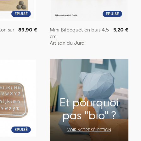
EPUISÉ
EPUISÉ
ton sur
89,90 €
Mini Bilboquet en buis 4,5
5,20 €
cm
Artisan du Jura
Et pourquoi
pas "bio" ?
EPUISÉ
VOIR NOTRE SÉLECTION