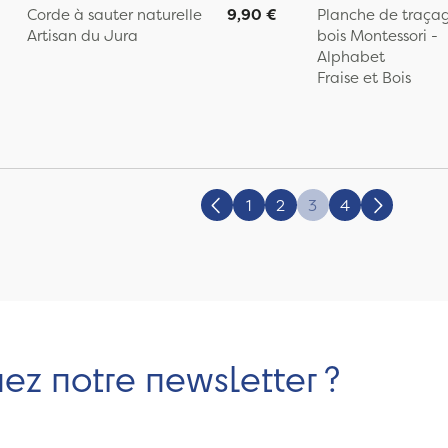
Corde à sauter naturelle
9,90 €
Planche de traça
Artisan du Jura
bois Montessori -
Alphabet
Fraise et Bois
1
2
3
4
Précédent
Suivant
nez notre newsletter ?