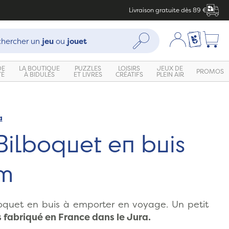
Livraison gratuite dès 89 €
che :
Mon compte
Ma liste c
Rechercher
hercher un
jeu
ou
jouet
DE
LA BOUTIQUE
PUZZLES
LOISIRS
JEUX DE
PROMOS
TÉ
À BIDULES
ET LIVRES
CRÉATIFS
PLEIN AIR
a
Zoom
Bilboquet en buis
cm
oquet en buis à emporter en voyage. Un petit
s fabriqué en France dans le Jura.