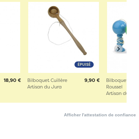
ÉPUISÉ
18,90 €
Bilboquet Cuillère
9,90 €
Bilboquet en 
Artisan du Jura
Roussel
Artisan du Jur
Afficher l'attestation de confiance