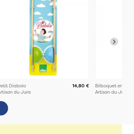
etit Diabolo
14,80 €
Bilboquet en bois
rtisan du Jura
Artisan du Jura