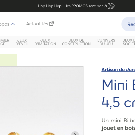
Hop Hop Hop ... les PROMOS sont par là
Recher
Actualités
opos
Rec
EMIER
JEUX
JEUX
JEUX DE
L'UNIVERS
JEUX 
ÂGE
D'ÉVEIL
D'IMITATION
CONSTRUCTION
DU JEU
SOCIÉ
Artisan du Jur
Zoom
Mini 
4,5 
Un mini Bilb
jouet en boi