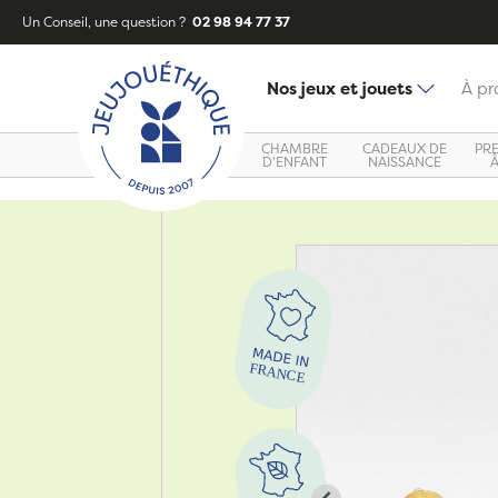
Un Conseil, une question ?
02 98 94 77 37
Nos jeux et jouets
À pr
CHAMBRE
CADEAUX DE
PR
D'ENFANT
NAISSANCE
Zoom