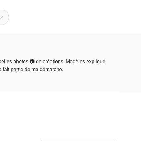
le plus ➕ : imprimé en France, ce qui est chose de plus en plus rare. Cela fait partie de ma démarche.