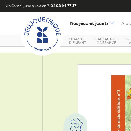
Un Conseil, une question ?
02 98 94 77 37
Nos jeux et jouets
À pr
CHAMBRE
CADEAUX DE
PR
D'ENFANT
NAISSANCE