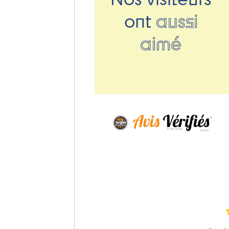
ont
aussi
aimé