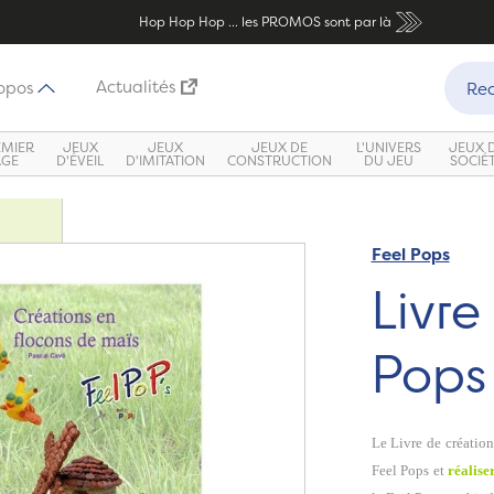
Hop Hop Hop ... les PROMOS sont par là
Recher
Actualités
opos
Rec
EMIER
JEUX
JEUX
JEUX DE
L'UNIVERS
JEUX 
ÂGE
D'ÉVEIL
D'IMITATION
CONSTRUCTION
DU JEU
SOCIÉ
Feel Pops
Livre
Pops
Le Livre de création
Feel Pops
et
réaliser