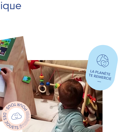
hique