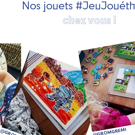
Nos jouets #JeuJouét
chez vous !
@GROMGREMI