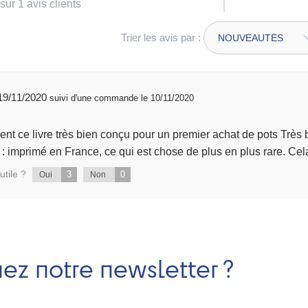
sur 1 avis clients
Trier les avis par :
publié 19/11/2020
suivi d'une commande le 10/11/2020
s Très belles photos 📷 de créations. Modèles expliqué
pas à pas. Et 
utile ?
3
0
Oui
Non
nez notre newsletter ?