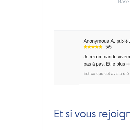
Basé 
Anonymous A.
5/5
Je recommande vivement ce livre très bien conçu pour un premier achat de pot
Est-ce que cet avis a été 
Et si vous rejoig