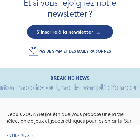
Et si vous rejoignez notre
newsletter ?
S'inscrire à la newsletter
PAS DE SPAM ET DES MAILS RAISONNÉS
BREAKING NEWS
ton moche oui, mais rempli d'amour • T
Depuis 2007, Jeujouéthique vous propose une large
sélection de jeux et jouets éthiques pour les enfants. Sur
Jeujouethique.com ou à la boutique de Quimper,
découvrez le plus grand choix de jouets en bois
EN LIRE PLUS