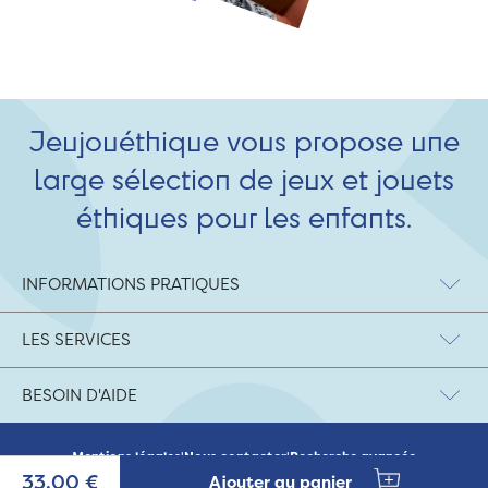
Jeujouéthique vous propose une
large sélection de jeux et jouets
éthiques pour les enfants.
INFORMATIONS PRATIQUES
LES SERVICES
BESOIN D'AIDE
Mentions légales
|
Nous contacter
|
Recherche avancée
© 2026 Jeujouethique.com - création UX/UI :
Agence Hypersthène
33,00 €
Ajouter au panier