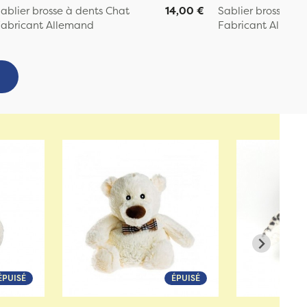
ablier brosse à dents Chat
14,00 €
Sablier brosse à d
abricant Allemand
Fabricant Allema
ÉPUISÉ
ÉPUISÉ