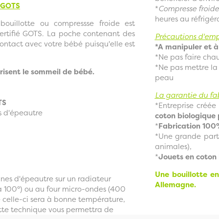
e GOTS
*
Compresse froide
heures au réfrigéra
bouillotte ou compressse froide est
ertifié GOTS. La poche contenant des
Précautions d'emp
ontact avec votre bébé puisqu'elle est
*A manipuler et à 
*Ne pas faire chau
*Ne pas mettre la
orisent le sommeil de bébé.
peau
La garantie du fa
OTS
*Entreprise créée
s d'épeautre
coton biologique 
*
Fabrication 100
*Une grande parti
animales),
*
Jouets en coton 
Une bouillotte e
ines d'épeautre sur un radiateur
Allemagne.
à 100°) ou au four micro-ondes (400
 celle-ci sera à bonne température,
Cette technique vous permettra de