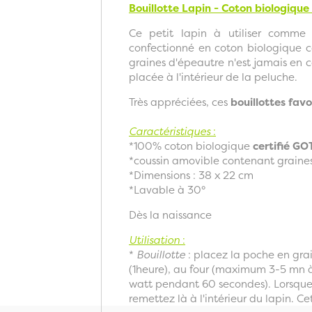
Bouillotte Lapin - Coton biologiqu
Ce petit lapin à utiliser comme 
confectionné en coton biologique c
graines d'épeautre n'est jamais en c
placée à l'intérieur de la peluche.
Très appréciées, ces
bouillottes fav
Caractéristiques
:
*100% coton biologique
certifié G
*coussin amovible contenant graine
*Dimensions : 38 x 22 cm
*Lavable à 30°
Dès la naissance
Utilisation
:
*
Bouillotte
: placez la poche en gra
(1heure), au four (maximum 3-5 mn 
watt pendant 60 secondes). Lorsque
remettez là à l'intérieur du lapin. 