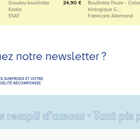
Doudou bouillotte
24,90 €
Bouillotte Poule - Coto
Koala
biologique G...
ESAT
Fabricant Allemand
nez notre newsletter ?
ES SURPRISES ET VOTRE
IDÉLITÉ RÉCOMPENSÉE
i d'amour • Tant pis pour vo