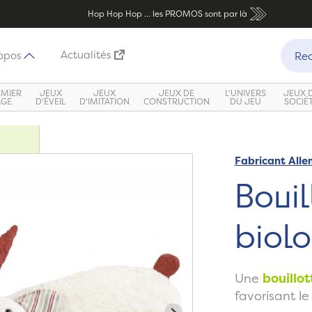
Hop Hop Hop ... les PROMOS sont par là
Recher
Actualités
opos
Rec
EMIER
JEUX
JEUX
JEUX DE
L'UNIVERS
JEUX 
ÂGE
D'ÉVEIL
D'IMITATION
CONSTRUCTION
DU JEU
SOCIÉ
Fabricant All
Zoom
Bouil
biol
Une
bouillot
favorisant l