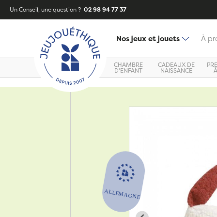
Un Conseil, une question ?
02 98 94 77 37
Nos jeux et jouets
À pr
CHAMBRE
CADEAUX DE
PR
D'ENFANT
NAISSANCE
Zoom