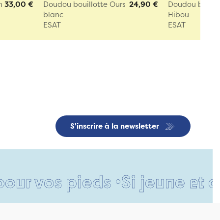
n
33,00 €
Doudou bouillotte Ours
24,90 €
Doudou bouill
blanc
Hibou
ESAT
ESAT
S'inscrire à la newsletter
s pieds •
Si jeune et déjà si