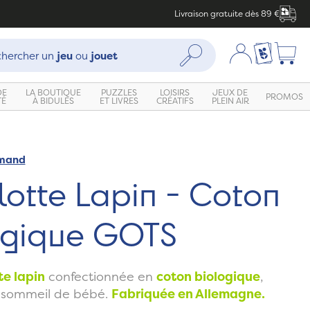
Livraison gratuite dès 89 €
che :
Mon compte
Ma liste c
Rechercher
hercher un
jeu
ou
jouet
DE
LA BOUTIQUE
PUZZLES
LOISIRS
JEUX DE
PROMOS
TÉ
À BIDULES
ET LIVRES
CRÉATIFS
PLEIN AIR
emand
lotte Lapin - Coton
ogique GOTS
te lapin
confectionnée en
coton biologique
,
e sommeil de bébé.
Fabriquée en Allemagne.