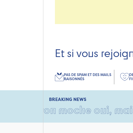
Et si vous rejoig
PAS DE SPAM ET DES MAILS
D
RAISONNÉS
F
BREAKING NEWS
carton moche oui, mais rempl