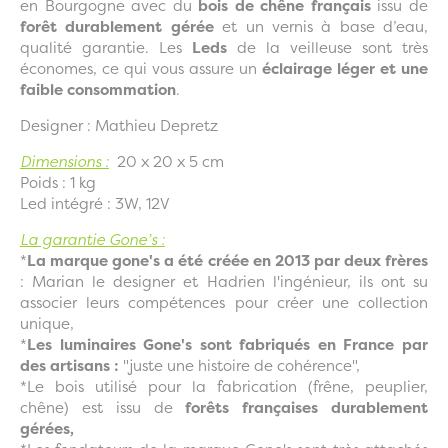
en Bourgogne avec du
bois de chêne français
issu de
forêt durablement gérée
et un vernis à base d’eau,
qualité garantie. Les
Leds
de la veilleuse sont très
économes, ce qui vous assure un
éclairage léger et une
faible consommation
.
Designer : Mathieu Depretz
Dimensions :
20 x 20 x 5 cm
Poids : 1 kg
Led intégré : 3W, 12V
La garantie Gone’s :
*
La marque gone's a été créée en 2013 par deux frères
: Marian le designer et Hadrien l'ingénieur, ils ont su
associer leurs compétences pour créer une collection
unique,
*
Les luminaires Gone's sont fabriqués en France par
des artisans :
"juste une histoire de cohérence",
*Le bois utilisé pour la fabrication (frêne, peuplier,
chêne) est issu de
forêts françaises durablement
gérées,