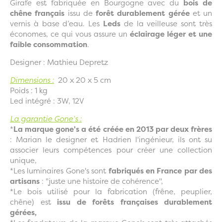
Girafe est fabriquée en Bourgogne avec du
bois de
chêne français
issu de
forêt durablement gérée
et un
vernis à base d’eau. Les
Leds
de la veilleuse sont très
économes, ce qui vous assure un
éclairage léger et une
faible consommation
.
Designer : Mathieu Depretz
Dimensions :
20 x 20 x 5 cm
Poids : 1 kg
Led intégré : 3W, 12V
La garantie Gone’s :
*
La marque gone's a été créée en 2013 par deux frères
: Marian le designer et Hadrien l'ingénieur, ils ont su
associer leurs compétences pour créer une collection
unique,
*Les luminaires Gone's sont
fabriqués en France par des
artisans
: "juste une histoire de cohérence",
*Le bois utilisé pour la fabrication (frêne, peuplier,
chêne) est
issu de forêts françaises durablement
gérées,