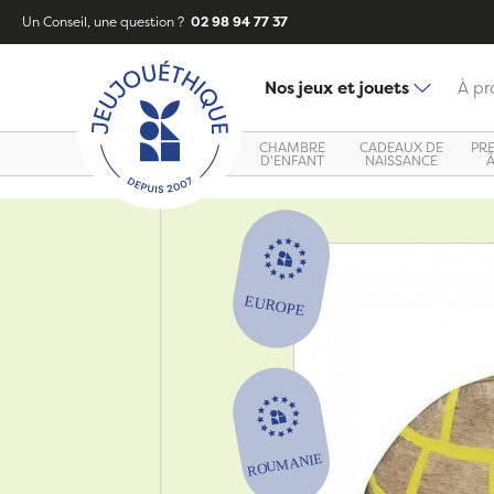
Un Conseil, une question ?
02 98 94 77 37
Nos jeux et jouets
À pr
CHAMBRE
CADEAUX DE
PR
D'ENFANT
NAISSANCE
Zoom