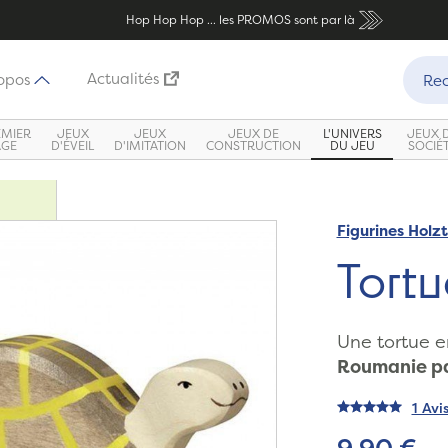
Hop Hop Hop ... les PROMOS sont par là
Recher
Actualités
opos
Rec
EMIER
JEUX
JEUX
JEUX DE
L'UNIVERS
JEUX 
ÂGE
D'ÉVEIL
D'IMITATION
CONSTRUCTION
DU JEU
SOCIÉ
Figurines Holzt
Tortu
Une tortue e
Roumanie pa
1 Avi
9,90 €