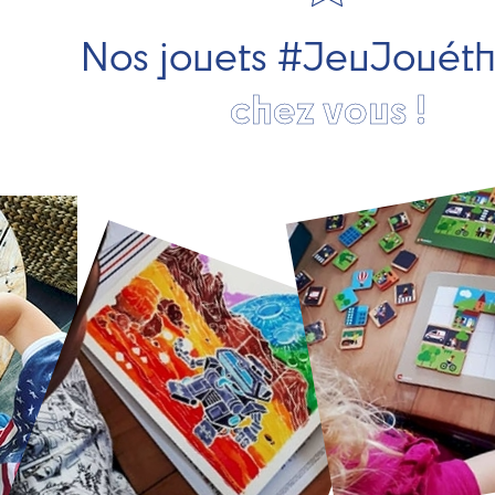
Nos jouets #JeuJouét
chez vous !