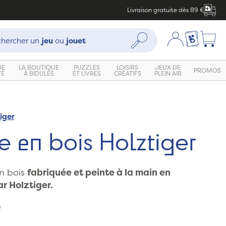
Livraison gratuite dès 89 €
che :
Mon compte
Ma liste c
Rechercher
hercher un
jeu
ou
jouet
DE
LA BOUTIQUE
PUZZLES
LOISIRS
JEUX DE
PROMOS
TÉ
À BIDULES
ET LIVRES
CRÉATIFS
PLEIN AIR
iger
e en bois Holztiger
n bois
fabriquée et peinte à la main en
r Holztiger.
s