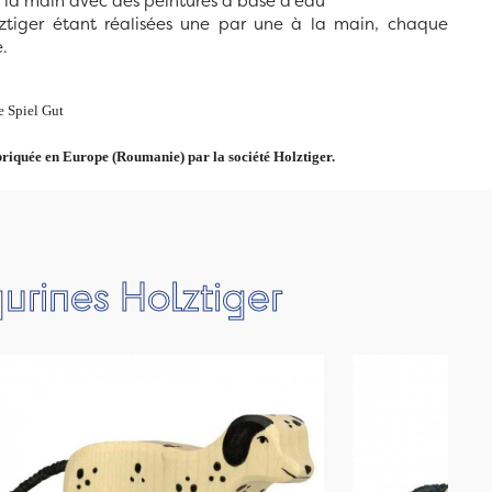
à la main avec des peintures à base d'eau
lztiger étant réalisées une par une à la main, chaque
.
 Spiel Gut
briquée en Europe (Roumanie) par la société Holztiger.
urines Holztiger