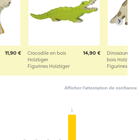
11,90 €
Crocodile en bois
14,90 €
Dinosaure Tric
Holztiger
bois Holztig...
Figurines Holztiger
Figurines Holz
Afficher l'attestation de confiance
1