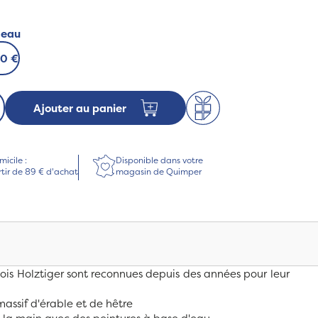
deau
00 €
Ajouter au panier
micile :
Disponible dans votre
rtir de 89 € d'achat
magasin de Quimper
bois Holztiger sont reconnues depuis des années pour leur
massif d'érable et de hêtre