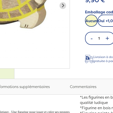
Emballage ca
Aucun
Oui
+
1,
-
+
Livraison à do
gratuite à pa
formations supplémentaires
Commentaires
*Les figurines en 
qualité ludique
*Figurine en bois 
tiger... Une figurine pour jouer et créer ses propres