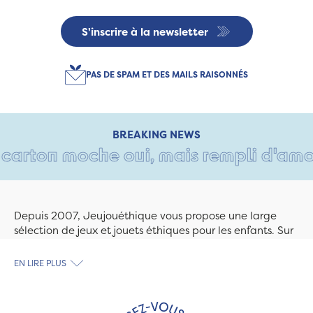
S'inscrire à la newsletter
PAS DE SPAM ET DES MAILS RAISONNÉS
BREAKING NEWS
arton moche oui, mais rempli d'amour •
Depuis 2007, Jeujouéthique vous propose une large
sélection de jeux et jouets éthiques pour les enfants. Sur
Jeujouethique.com ou à la boutique de Quimper,
découvrez le plus grand choix de jouets en bois
EN LIRE PLUS
exclusivement fabriqués en France et en Europe. Nous
travaillons avec des artisans et des PME spécialisés dans
les jeux et jouets en bois de qualité et engagés dans le