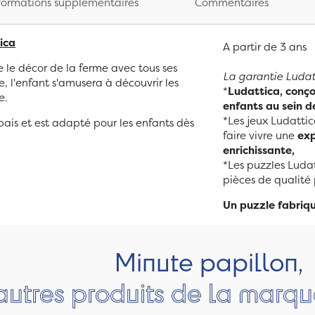
formations supplémentaires
Commentaires
ica
A partir de 3 ans
e le décor de la ferme avec tous ses
La garantie Ludatt
l'enfant s'amusera à découvrir les
*
Ludattica, conçoi
e.
enfants au sein de
*Les jeux Ludattic
pais et est adapté pour les enfants dès
faire vivre une
exp
enrichissante,
*Les puzzles Ludat
pièces de qualité
Un puzzle fabriqu
Minute papillon,
autres produits de la marqu