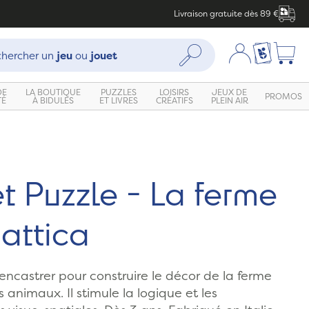
Livraison gratuite dès 89 €
che :
Mon compte
Ma liste c
Rechercher
hercher un
jeu
ou
jouet
DE
LA BOUTIQUE
PUZZLES
LOISIRS
JEUX DE
PROMOS
TÉ
À BIDULES
ET LIVRES
CRÉATIFS
PLEIN AIR
t Puzzle - La ferme
attica
encastrer pour construire le décor de la ferme
 animaux. Il stimule la logique et les