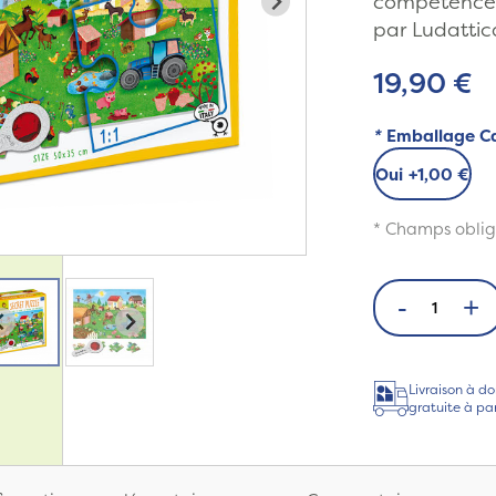
compétences 
par Ludattic
19,90 €
*
Emballage C
Oui
+
1,00 €
* Champs oblig
-
+
Livraison à do
gratuite à pa