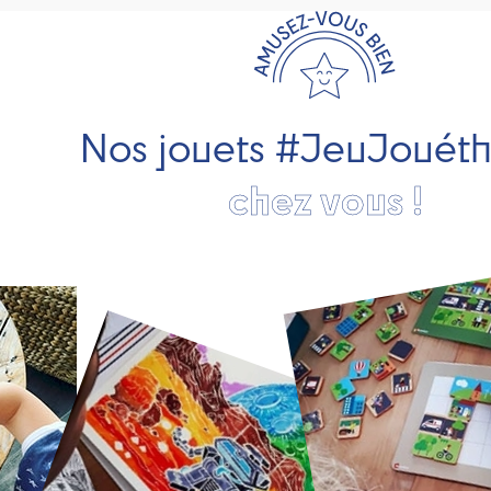
Nos jouets #JeuJouét
chez vous !