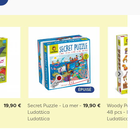
ÉPUISÉ
19,90 €
Secret Puzzle - La mer -
19,90 €
Woody Puzzle 
Ludattica
48 pcs - Ludatt
Ludattica
Ludattica