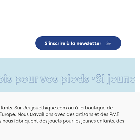
S'inscrire à la newsletter
r vos pieds •
Si jeune et déj
enfants. Sur Jeujouethique.com ou à la boutique de
Europe. Nous travaillons avec des artisans et des PME
 nous fabriquent des jouets pour les jeunes enfants, des