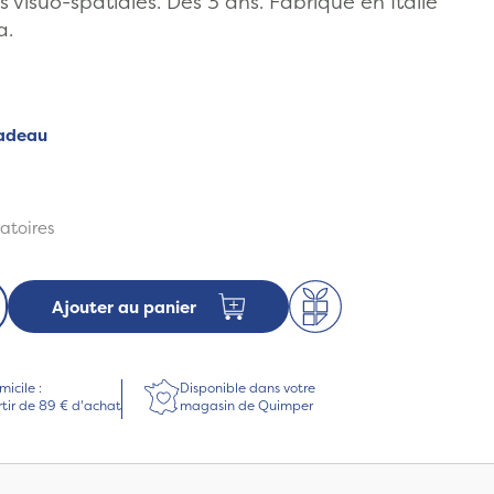
visuo-spatiales. Dès 3 ans. Fabriqué en Italie
a.
adeau
atoires
Ajouter au panier
micile :
Disponible dans votre
rtir de 89 € d'achat
magasin de Quimper