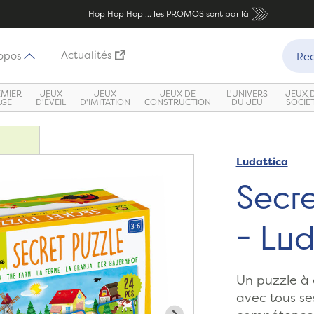
Hop Hop Hop ... les PROMOS sont par là
Recher
Actualités
opos
Rec
EMIER
JEUX
JEUX
JEUX DE
L'UNIVERS
JEUX 
ÂGE
D'ÉVEIL
D'IMITATION
CONSTRUCTION
DU JEU
SOCIÉ
Ludattica
Zoom
Secre
- Lud
Un puzzle à 
avec tous ses