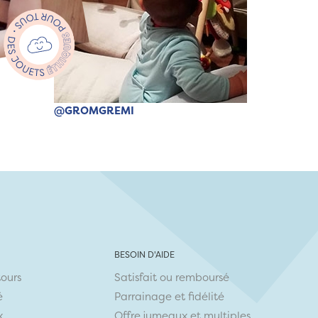
@GROMGREMI
BESOIN D'AIDE
tours
Satisfait ou remboursé
é
Parrainage et fidélité
x
Offre jumeaux et multiples