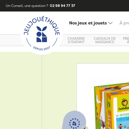
Un Conseil, une question ?
02 98 94 77 37
Nos jeux et jouets
À pr
CHAMBRE
CADEAUX DE
PR
D'ENFANT
NAISSANCE
Zoom