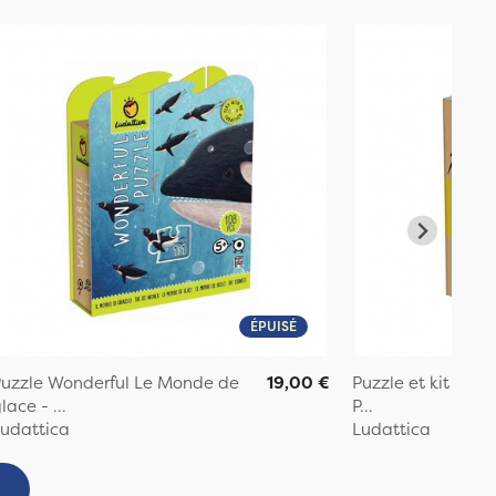
ÉPUISÉ
uzzle Wonderful Le Monde de
19,00 €
Puzzle et kit créat
lace - ...
P...
udattica
Ludattica