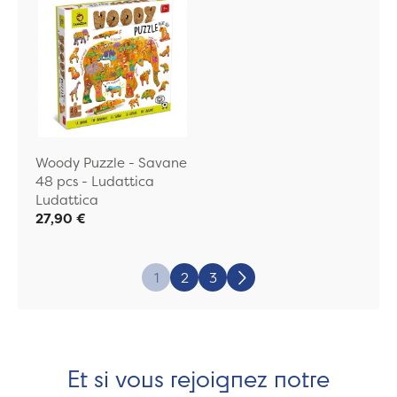
Woody Puzzle - Savane
48 pcs - Ludattica
Ludattica
27,90 €
Page:
1
2
3
Suivant
Et si vous rejoignez notre