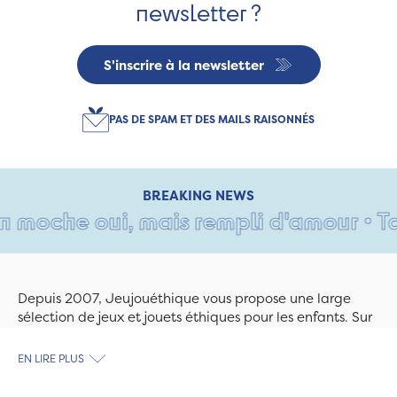
newsletter ?
S'inscrire à la newsletter
PAS DE SPAM ET DES MAILS RAISONNÉS
BREAKING NEWS
moche oui, mais rempli d'amour • Tant 
Depuis 2007, Jeujouéthique vous propose une large
sélection de jeux et jouets éthiques pour les enfants. Sur
Jeujouethique.com ou à la boutique de Quimper,
découvrez le plus grand choix de jouets en bois
EN LIRE PLUS
exclusivement fabriqués en France et en Europe. Nous
travaillons avec des artisans et des PME spécialisés dans