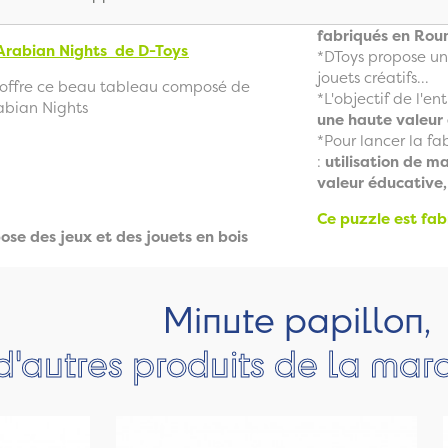
fabriqués en Rou
 Arabian Nights
de D-Toys
*DToys propose un
jouets créatifs...
s offre ce beau tableau composé de
*L'objectif de l'en
abian Nights
une haute valeur
*Pour lancer la fab
:
utilisation de m
valeur éducative,
Ce puzzle est fa
ose des jeux et des jouets en bois
Minute papillon,
d'autres produits de la ma