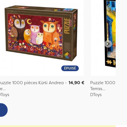
ÉPUISÉ
uzzle 1000 pièces Kürti Andrea -
14,90 €
Puzzle 1000 pièc
e...
Terras...
Toys
DToys