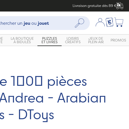
Livraison gratuite dès 89 €
che :
Mon compte
Ma liste c
Rechercher
hercher un
jeu
ou
jouet
DE
LA BOUTIQUE
PUZZLES
LOISIRS
JEUX DE
PROMOS
TÉ
À BIDULES
ET LIVRES
CRÉATIFS
PLEIN AIR
le 1000 pièces
 Andrea - Arabian
s - DToys