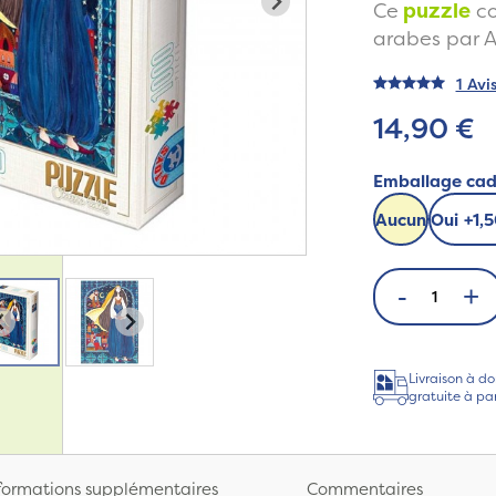
Ce
puzzle
co
arabes par A
1 Avi
14,90 €
Emballage ca
Aucun
Oui
+
1,
-
+
Livraison à do
gratuite à pa
formations supplémentaires
Commentaires