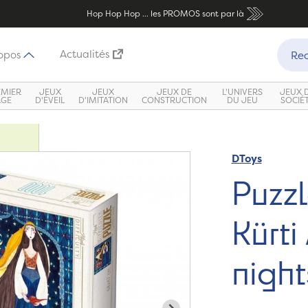
Hop Hop Hop ... les PROMOS sont par là
Recher
Actualités
opos
Rec
EMIER
JEUX
JEUX
JEUX DE
L'UNIVERS
JEUX 
ÂGE
D'ÉVEIL
D'IMITATION
CONSTRUCTION
DU JEU
SOCIÉ
DToys
Zoom
Puzz
Kürti
night