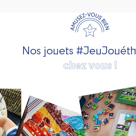
Nos jouets #JeuJouét
chez vous !