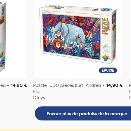
ÉPUISÉ
rea -
14,90 €
Puzzle 1000 pièces Kürti Andrea -
14,90 €
P
El...
L
DToys
D
Encore plus de produits de la marque