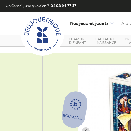
Un Conseil, une question ?
02 98 94 77 37
Nos jeux et jouets
À pr
CHAMBRE
CADEAUX DE
PR
D'ENFANT
NAISSANCE
Zoom