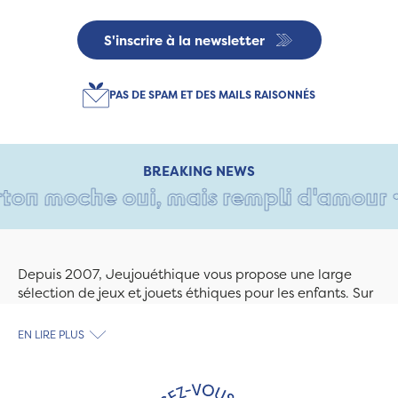
S'inscrire à la newsletter
PAS DE SPAM ET DES MAILS RAISONNÉS
BREAKING NEWS
on moche oui, mais rempli d'amour • Ta
Depuis 2007, Jeujouéthique vous propose une large
sélection de jeux et jouets éthiques pour les enfants. Sur
Jeujouethique.com ou à la boutique de Quimper,
découvrez le plus grand choix de jouets en bois
EN LIRE PLUS
exclusivement fabriqués en France et en Europe. Nous
travaillons avec des artisans et des PME spécialisés dans
les jeux et jouets en bois de qualité et engagés dans le